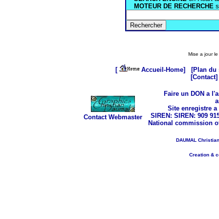
MOTEUR DE RECHERCHE
s
Mise a jour l
[
Accueil-Home]
[Plan du 
[Contact]
Faire un DON a l'
a
Site enregistre a
SIREN:
SIREN: 909 915
Contact Webmaster
National commission o
DAUMAL Christian
Creation & 