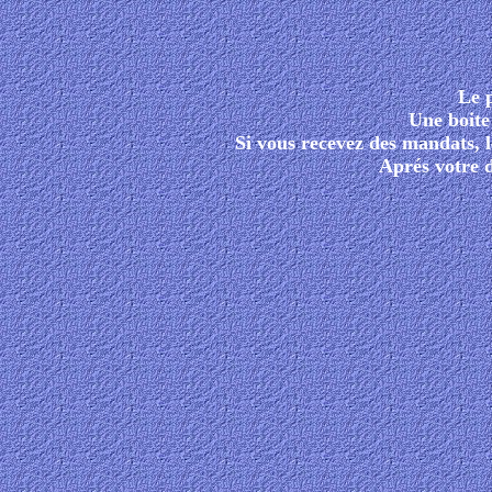
Le p
Une boite 
Si vous recevez des mandats, 
Aprés votre 