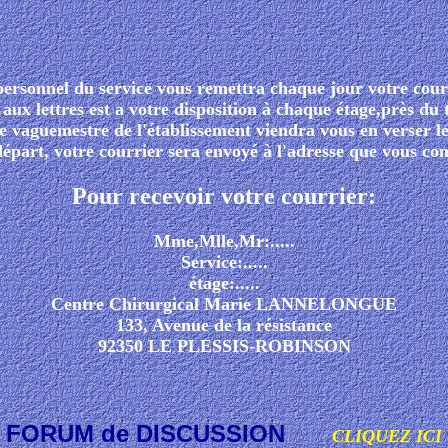
ersonnel du service vous remettra chaque jour votre cour
aux lettres est a votre disposition à chaque étage,près du
le vaguemestre de l'établissement viendra vous en verser 
départ, votre courrier sera envoyé à l'adresse que vous c
Pour recevoir votre courrier:
Mme,Mlle,Mr:.....
Service:.....
étage:.....
Centre Chirurgical Marie LANNELONGUE
133, Avenue de la résistance
92350 LE PLESSIS-ROBINSON
FORUM de DISCUSSION
CLIQUEZ ICI