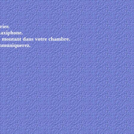
rier.
 taxiphone.
le montant dans votre chambre.
ommuniquerez.