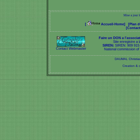
Mise a jour 
[
Accueil-Home]
[Plan d
[Contact
Faire un DON a l'associa
Site enregistre a
SIREN:
SIREN: 909 915
Contact Webmaster
National commission o
DAUMAL Christian
Creation & 