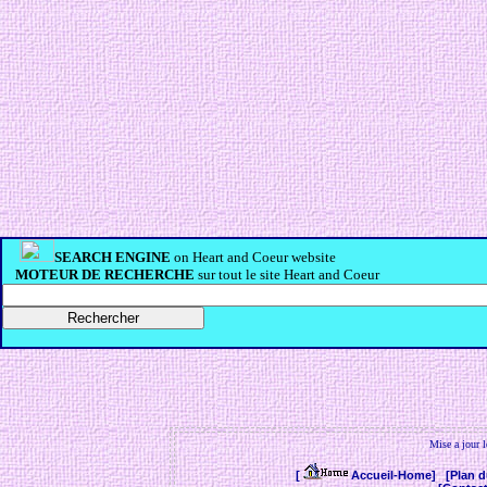
SEARCH ENGINE
on Heart and Coeur website
MOTEUR DE RECHERCHE
sur tout le site Heart and Coeur
Mise a jour 
[
Accueil-Home]
[Plan d