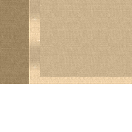
Retour
Retour page
DAUMAL Christian, 
a
Creation & copy