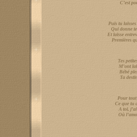
C’est po
Puis tu laisse
Qui donne tel
Et laisse entrev
Premières qu
Tes petit
M’ont la
Bébé ple
Ta desti
Pour tout
Ce que tu 
A toi, j’
Où l’amou