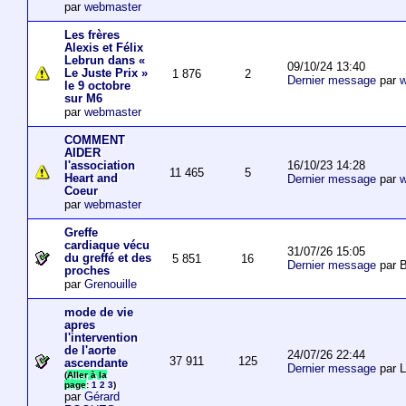
par
webmaster
Les frères
Alexis et Félix
Lebrun dans «
09/10/24 13:40
Le Juste Prix »
1 876
2
Dernier message
par
w
le 9 octobre
sur M6
par
webmaster
COMMENT
AIDER
16/10/23 14:28
l'association
11 465
5
Heart and
Dernier message
par
w
Coeur
par
webmaster
Greffe
cardiaque vécu
31/07/26 15:05
du greffé et des
5 851
16
Dernier message
par B
proches
par
Grenouille
mode de vie
apres
l'intervention
de l'aorte
24/07/26 22:44
37 911
125
ascendante
Dernier message
par 
(
Aller à la
page
:
1
2
3
)
par
Gérard