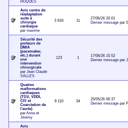
ROQUES
Avis centre de
réadaptation
27/06/26 20:01
suite à
3 818
11
chirurgie
Dernier message
par S
cardiaque
par
maxime
Sécurité des
porteurs de
DMIA
(pacemaker,
etc.) durant
17/06/26 15:52
123
1
une
Dernier message
par
J
intervention
chirurgicale
par
Jean Claude
SALLES
Quatres
malformations
cardiaques
(TGV, VDDI,
25/05/26 00:37
CIV et
8 110
34
Dernier message
par P
Coarctation de
l'aorte)
par
Anna et
Jérémy
Avis