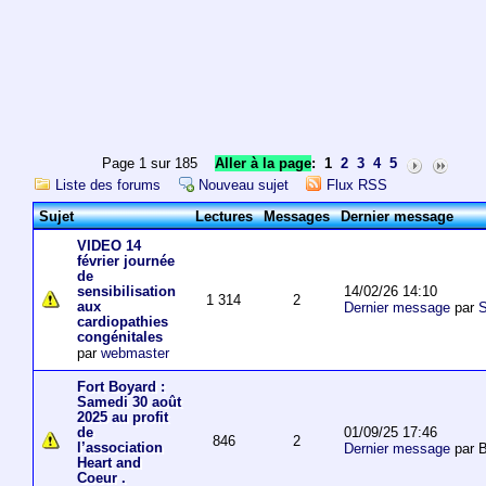
Page 1 sur 185
Aller à la page
:
1
2
3
4
5
Liste des forums
Nouveau sujet
Flux RSS
Sujet
Lectures
Messages
Dernier message
VIDEO 14
février journée
de
14/02/26 14:10
sensibilisation
1 314
2
aux
Dernier message
par
S
cardiopathies
congénitales
par
webmaster
Fort Boyard :
Samedi 30 août
2025 au profit
01/09/25 17:46
de
846
2
l’association
Dernier message
par 
Heart and
Coeur .