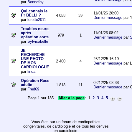
par
Bonnefoy
Qui connais le
11/01/26 20:00
Pr BELLI ?
4 058
39
Dernier message
par 
par
lorette2011
Troubles neuro
11/01/26 08:02
après
979
1
opération aorte
Dernier message
par
S
par
Sylvisabelle
JE
RECHERCHE
26/12/25 16:19
UNE PHOTO
2 460
4
DE MON
Dernier message
par L
CARDIOLOGUE
par
linda
Opération Ross
02/12/25 03:38
adulte
1 818
11
Dernier message
par 
par
Fred69
Page 1 sur 185
Aller à la page
:
1
2
3
4
5
Vous êtes sur un forum de cardiopathies
congénitales, de cardiologie et de tous les dérivés
en cardiologie.