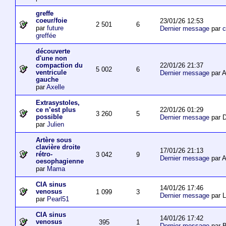
greffe
coeur/foie
23/01/26 12:53
2 501
6
par
future
Dernier message
par
c
greffée
découverte
d'une non
22/01/26 21:37
compaction du
5 002
6
ventricule
Dernier message
par 
gauche
par
Axelle
Extrasystoles,
22/01/26 01:29
ce n’est plus
3 260
5
possible
Dernier message
par D
par
Julien
Artère sous
clavière droite
17/01/26 21:13
rétro-
3 042
9
Dernier message
par 
oesophagienne
par
Mama
CIA sinus
14/01/26 17:46
venosus
1 099
3
Dernier message
par L
par
Pearl51
CIA sinus
14/01/26 17:42
venosus
395
1
Dernier message
par 