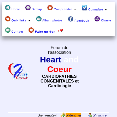
Home
Sitmap
Comprendre
Connaître
Quik links
Album photos
Charte
Facebook
Contact
Faire un don
Forum de
l'association
Heart
and
Coeur
CARDIOPATHIES
CONGENITALES et
Cardiologie
Bienvenu(e)!
S'identifier
S'inscrire