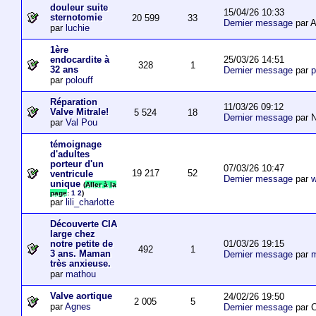
douleur suite
15/04/26 10:33
sternotomie
20 599
33
Dernier message
par A
par
luchie
1ère
25/03/26 14:51
endocardite à
328
1
32 ans
Dernier message
par
p
par
polouff
Réparation
11/03/26 09:12
Valve Mitrale!
5 524
18
Dernier message
par N
par
Val Pou
témoignage
d'adultes
porteur d'un
07/03/26 10:47
19 217
52
ventricule
Dernier message
par
w
unique
(
Aller à la
page
:
1
2
)
par
lili_charlotte
Découverte CIA
large chez
01/03/26 19:15
notre petite de
492
1
3 ans. Maman
Dernier message
par
m
très anxieuse.
par
mathou
Valve aortique
24/02/26 19:50
2 005
5
par
Agnes
Dernier message
par 