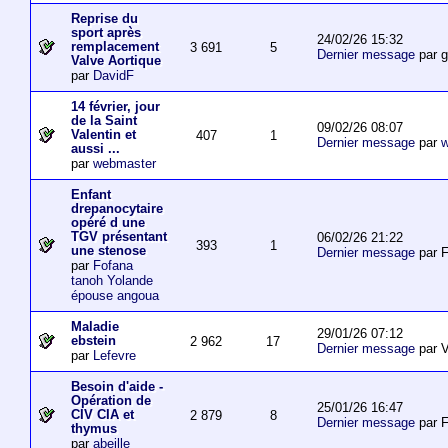
Reprise du
sport après
24/02/26 15:32
remplacement
3 691
5
Dernier message
par 
Valve Aortique
par
DavidF
14 février, jour
de la Saint
09/02/26 08:07
Valentin et
407
1
Dernier message
par
w
aussi ...
par
webmaster
Enfant
drepanocytaire
opéré d une
TGV présentant
06/02/26 21:22
393
1
une stenose
Dernier message
par F
par
Fofana
tanoh Yolande
épouse angoua
Maladie
29/01/26 07:12
ebstein
2 962
17
Dernier message
par V
par
Lefevre
Besoin d'aide -
Opération de
25/01/26 16:47
CIV CIA et
2 879
8
Dernier message
par F
thymus
par
abeille