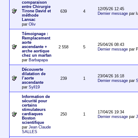
comparaison
entre Chirurgie
12/05/26 12:45
Tirone David et
639
4
Dernier message
par l
méthode
Lansac
par
Oliv
Témoignage :
Remplacement
aorte
25/04/26 08:43
ascendante +
2 558
5
Dernier message
par P
arche aortique
chez un marfan
par
Barbapapa
Découverte
dilatation de
23/04/26 16:18
l’aorte
239
1
Dernier message
par
S
ascendante
par
Syll19
Information de
sécurité pour
certains
stimulateurs
17/04/26 19:34
cardiaques
250
1
Dernier message
par
J
Boston
scientifique
par
Jean Claude
SALLES