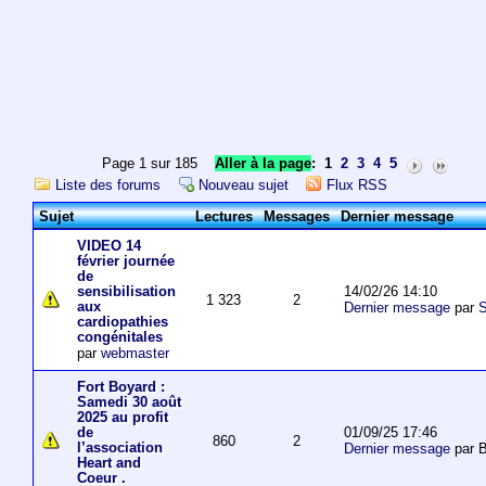
Page 1 sur 185
Aller à la page
:
1
2
3
4
5
Liste des forums
Nouveau sujet
Flux RSS
Sujet
Lectures
Messages
Dernier message
VIDEO 14
février journée
de
14/02/26 14:10
sensibilisation
1 323
2
aux
Dernier message
par
S
cardiopathies
congénitales
par
webmaster
Fort Boyard :
Samedi 30 août
2025 au profit
01/09/25 17:46
de
860
2
l’association
Dernier message
par 
Heart and
Coeur .