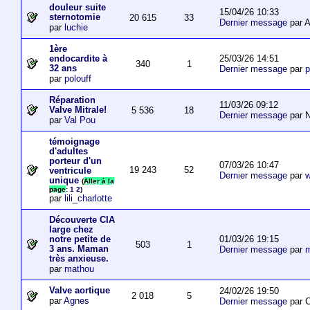
douleur suite
15/04/26 10:33
sternotomie
20 615
33
Dernier message
par A
par
luchie
1ère
25/03/26 14:51
endocardite à
340
1
32 ans
Dernier message
par
p
par
polouff
Réparation
11/03/26 09:12
Valve Mitrale!
5 536
18
Dernier message
par N
par
Val Pou
témoignage
d'adultes
porteur d'un
07/03/26 10:47
19 243
52
ventricule
Dernier message
par
w
unique
(
Aller à la
page
:
1
2
)
par
lili_charlotte
Découverte CIA
large chez
01/03/26 19:15
notre petite de
503
1
3 ans. Maman
Dernier message
par
m
très anxieuse.
par
mathou
Valve aortique
24/02/26 19:50
2 018
5
par
Agnes
Dernier message
par 