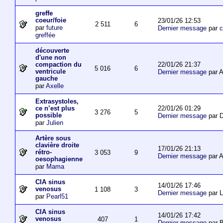
greffe
coeur/foie
23/01/26 12:53
2 511
6
par
future
Dernier message
par
c
greffée
découverte
d'une non
22/01/26 21:37
compaction du
5 016
6
ventricule
Dernier message
par 
gauche
par
Axelle
Extrasystoles,
22/01/26 01:29
ce n’est plus
3 276
5
possible
Dernier message
par D
par
Julien
Artère sous
clavière droite
17/01/26 21:13
rétro-
3 053
9
Dernier message
par 
oesophagienne
par
Mama
CIA sinus
14/01/26 17:46
venosus
1 108
3
Dernier message
par L
par
Pearl51
CIA sinus
14/01/26 17:42
venosus
407
1
Dernier message
par 