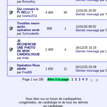
par
Bonnefoy
Qui connais le
11/01/26 20:00
Pr BELLI ?
4 069
39
Dernier message
par 
par
lorette2011
Troubles neuro
11/01/26 08:02
après
999
1
opération aorte
Dernier message
par
S
par
Sylvisabelle
JE
RECHERCHE
26/12/25 16:19
UNE PHOTO
2 469
4
DE MON
Dernier message
par L
CARDIOLOGUE
par
linda
Opération Ross
02/12/25 03:38
adulte
1 830
11
Dernier message
par 
par
Fred69
Page 1 sur 185
Aller à la page
:
1
2
3
4
5
Vous êtes sur un forum de cardiopathies
congénitales, de cardiologie et de tous les dérivés
en cardiologie.