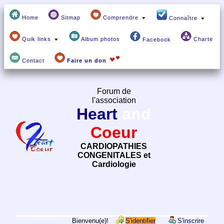
Home
Sitmap
Comprendre
Connaître
Quik links
Album photos
Charte
Facebook
Contact
Faire un don
Forum de
l'association
Heart
and
Coeur
CARDIOPATHIES
CONGENITALES et
Cardiologie
Bienvenu(e)!
S'identifier
S'inscrire