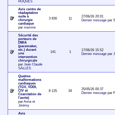
ROQUES
Avis centre de
réadaptation
27/06/26 20:01
suite à
3 830
11
chirurgie
Dernier message
par S
cardiaque
par
maxime
Sécurité des
porteurs de
DMIA
(pacemaker,
etc.) durant
17/06/26 15:52
141
1
une
Dernier message
par
J
intervention
chirurgicale
par
Jean Claude
SALLES
Quatres
malformations
cardiaques
(TGV, VDDI,
25/05/26 00:37
CIV et
8 125
34
Dernier message
par P
Coarctation de
l'aorte)
par
Anna et
Jérémy
Avis