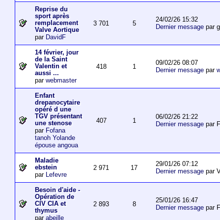
Reprise du
sport après
24/02/26 15:32
remplacement
3 701
5
Dernier message
par 
Valve Aortique
par
DavidF
14 février, jour
de la Saint
09/02/26 08:07
Valentin et
418
1
Dernier message
par
w
aussi ...
par
webmaster
Enfant
drepanocytaire
opéré d une
TGV présentant
06/02/26 21:22
407
1
une stenose
Dernier message
par F
par
Fofana
tanoh Yolande
épouse angoua
Maladie
29/01/26 07:12
ebstein
2 971
17
Dernier message
par V
par
Lefevre
Besoin d'aide -
Opération de
25/01/26 16:47
CIV CIA et
2 893
8
Dernier message
par F
thymus
par
abeille