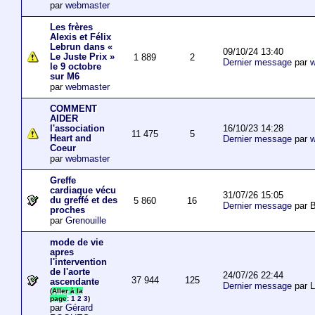
par
webmaster
Les frères
Alexis et Félix
Lebrun dans «
09/10/24 13:40
Le Juste Prix »
1 889
2
Dernier message
par
w
le 9 octobre
sur M6
par
webmaster
COMMENT
AIDER
16/10/23 14:28
l'association
11 475
5
Heart and
Dernier message
par
w
Coeur
par
webmaster
Greffe
cardiaque vécu
31/07/26 15:05
du greffé et des
5 860
16
Dernier message
par B
proches
par
Grenouille
mode de vie
apres
l'intervention
de l'aorte
24/07/26 22:44
37 944
125
ascendante
Dernier message
par 
(
Aller à la
page
:
1
2
3
)
par
Gérard