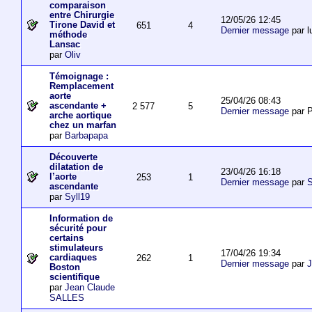
comparaison
entre Chirurgie
12/05/26 12:45
Tirone David et
651
4
Dernier message
par l
méthode
Lansac
par
Oliv
Témoignage :
Remplacement
aorte
25/04/26 08:43
ascendante +
2 577
5
Dernier message
par P
arche aortique
chez un marfan
par
Barbapapa
Découverte
dilatation de
23/04/26 16:18
l’aorte
253
1
Dernier message
par
S
ascendante
par
Syll19
Information de
sécurité pour
certains
stimulateurs
17/04/26 19:34
cardiaques
262
1
Dernier message
par
J
Boston
scientifique
par
Jean Claude
SALLES