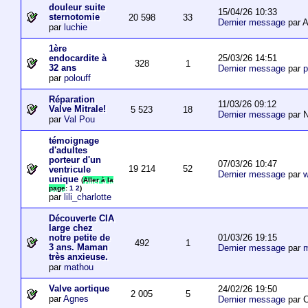
douleur suite
15/04/26 10:33
sternotomie
20 598
33
Dernier message
par A
par
luchie
1ère
25/03/26 14:51
endocardite à
328
1
32 ans
Dernier message
par
p
par
polouff
Réparation
11/03/26 09:12
Valve Mitrale!
5 523
18
Dernier message
par N
par
Val Pou
témoignage
d'adultes
porteur d'un
07/03/26 10:47
19 214
52
ventricule
Dernier message
par
w
unique
(
Aller à la
page
:
1
2
)
par
lili_charlotte
Découverte CIA
large chez
01/03/26 19:15
notre petite de
492
1
3 ans. Maman
Dernier message
par
m
très anxieuse.
par
mathou
Valve aortique
24/02/26 19:50
2 005
5
par
Agnes
Dernier message
par 