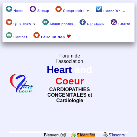
Home
Sitmap
Comprendre
Connaître
Quik links
Album photos
Charte
Facebook
Contact
Faire un don
Forum de
l'association
Heart
and
Coeur
CARDIOPATHIES
CONGENITALES et
Cardiologie
Bienvenu(e)!
S'identifier
S'inscrire