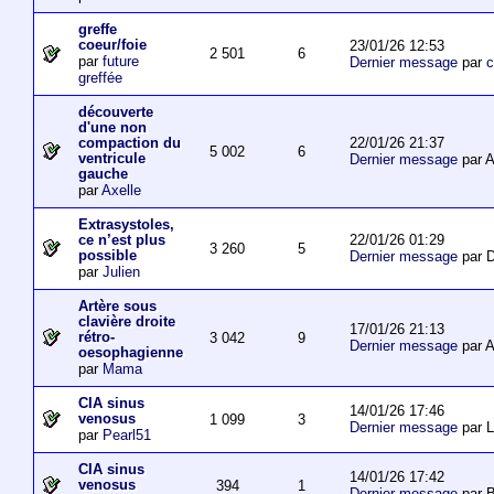
greffe
coeur/foie
23/01/26 12:53
2 501
6
par
future
Dernier message
par
c
greffée
découverte
d'une non
22/01/26 21:37
compaction du
5 002
6
ventricule
Dernier message
par 
gauche
par
Axelle
Extrasystoles,
22/01/26 01:29
ce n’est plus
3 260
5
possible
Dernier message
par D
par
Julien
Artère sous
clavière droite
17/01/26 21:13
rétro-
3 042
9
Dernier message
par 
oesophagienne
par
Mama
CIA sinus
14/01/26 17:46
venosus
1 099
3
Dernier message
par L
par
Pearl51
CIA sinus
14/01/26 17:42
venosus
394
1
Dernier message
par 