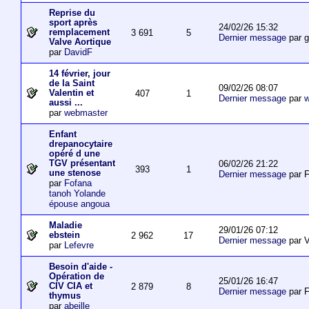
Reprise du
sport après
24/02/26 15:32
remplacement
3 691
5
Dernier message
par 
Valve Aortique
par
DavidF
14 février, jour
de la Saint
09/02/26 08:07
Valentin et
407
1
Dernier message
par
w
aussi ...
par
webmaster
Enfant
drepanocytaire
opéré d une
TGV présentant
06/02/26 21:22
393
1
une stenose
Dernier message
par F
par
Fofana
tanoh Yolande
épouse angoua
Maladie
29/01/26 07:12
ebstein
2 962
17
Dernier message
par V
par
Lefevre
Besoin d'aide -
Opération de
25/01/26 16:47
CIV CIA et
2 879
8
Dernier message
par F
thymus
par
abeille