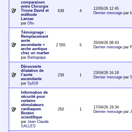
comparaison
entre Chirurgie
12/05/26 12:45
Tirone David et
639
4
Dernier message
par l
méthode
Lansac
par
Oliv
Témoignage :
Remplacement
aorte
25/04/26 08:43
ascendante +
2 555
5
Dernier message
par P
arche aortique
chez un marfan
par
Barbapapa
Découverte
dilatation de
23/04/26 16:18
l’aorte
239
1
Dernier message
par
S
ascendante
par
Syll19
Information de
sécurité pour
certains
stimulateurs
17/04/26 19:34
cardiaques
250
1
Dernier message
par
J
Boston
scientifique
par
Jean Claude
SALLES