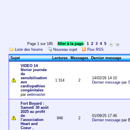
Page 1 sur 185
Aller à la page
:
1
2
3
4
5
Liste des forums
Nouveau sujet
Flux RSS
Sujet
Lectures
Messages
Dernier message
VIDEO 14
février journée
de
14/02/26 14:10
sensibilisation
1 314
2
aux
Dernier message
par
S
cardiopathies
congénitales
par
webmaster
Fort Boyard :
Samedi 30 août
2025 au profit
01/09/25 17:46
de
846
2
l’association
Dernier message
par 
Heart and
Coeur .