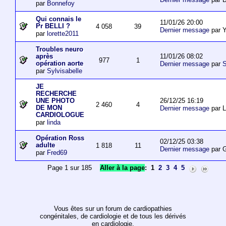
par
Bonnefoy
Qui connais le
11/01/26 20:00
Pr BELLI ?
4 058
39
Dernier message
par 
par
lorette2011
Troubles neuro
11/01/26 08:02
après
977
1
opération aorte
Dernier message
par
S
par
Sylvisabelle
JE
RECHERCHE
26/12/25 16:19
UNE PHOTO
2 460
4
DE MON
Dernier message
par L
CARDIOLOGUE
par
linda
Opération Ross
02/12/25 03:38
adulte
1 818
11
Dernier message
par 
par
Fred69
Page 1 sur 185
Aller à la page
:
1
2
3
4
5
Vous êtes sur un forum de cardiopathies
congénitales, de cardiologie et de tous les dérivés
en cardiologie.