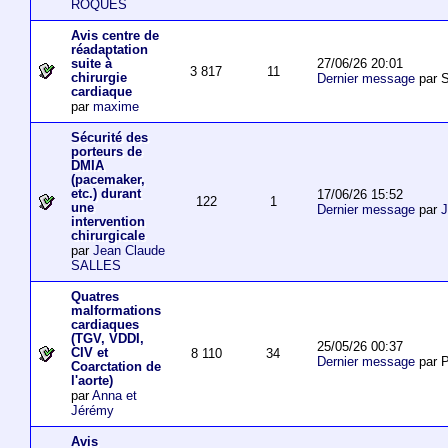
ROQUES
Avis centre de
réadaptation
27/06/26 20:01
suite à
3 817
11
chirurgie
Dernier message
par S
cardiaque
par
maxime
Sécurité des
porteurs de
DMIA
(pacemaker,
etc.) durant
17/06/26 15:52
122
1
une
Dernier message
par
J
intervention
chirurgicale
par
Jean Claude
SALLES
Quatres
malformations
cardiaques
(TGV, VDDI,
25/05/26 00:37
CIV et
8 110
34
Dernier message
par P
Coarctation de
l'aorte)
par
Anna et
Jérémy
Avis