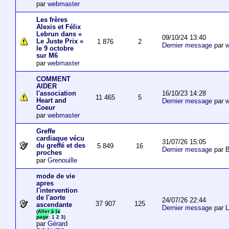
par
webmaster
Les frères
Alexis et Félix
Lebrun dans «
09/10/24 13:40
Le Juste Prix »
1 876
2
Dernier message
par
w
le 9 octobre
sur M6
par
webmaster
COMMENT
AIDER
16/10/23 14:28
l'association
11 465
5
Heart and
Dernier message
par
w
Coeur
par
webmaster
Greffe
cardiaque vécu
31/07/26 15:05
du greffé et des
5 849
16
Dernier message
par B
proches
par
Grenouille
mode de vie
apres
l'intervention
de l'aorte
24/07/26 22:44
37 907
125
ascendante
Dernier message
par 
(
Aller à la
page
:
1
2
3
)
par
Gérard