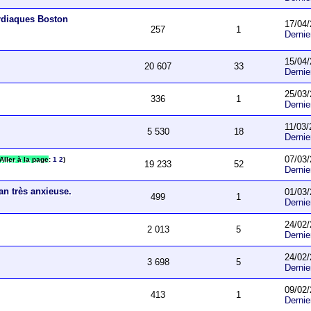
ardiaques Boston
17/04/
257
1
Derni
15/04/
20 607
33
Derni
25/03/
336
1
Derni
11/03/
5 530
18
Derni
07/03/
Aller à la page
:
1
2
)
19 233
52
Derni
an très anxieuse.
01/03/
499
1
Derni
24/02/
2 013
5
Derni
24/02/
3 698
5
Derni
09/02/
413
1
Derni