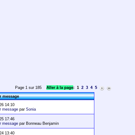
Page 1 sur 185
Aller à la page
:
1
2
3
4
5
er message
26 14:10
er message
par
Sonia
25 17:46
er message
par Bonneau Benjamin
24 13:40