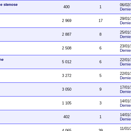
ne stenose
06/02/
400
1
Derni
29/01/
2 969
17
Derni
25/01/
2 887
8
Derni
23/01/
2 508
6
Derni
he
22/01/
5 012
6
Derni
22/01/
3 272
5
Derni
17/01/
3 050
9
Derni
14/01/
1 105
3
Derni
14/01/
402
1
Derni
11/01/
4 065
39