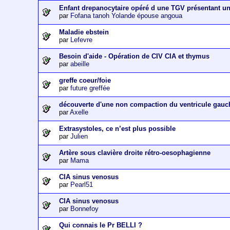
Enfant drepanocytaire opéré d une TGV présentant u
par
Fofana tanoh Yolande épouse angoua
Maladie ebstein
par
Lefevre
Besoin d'aide - Opération de CIV CIA et thymus
par
abeille
greffe coeur/foie
par
future greffée
découverte d'une non compaction du ventricule gauc
par
Axelle
Extrasystoles, ce n’est plus possible
par
Julien
Artère sous clavière droite rétro-oesophagienne
par
Mama
CIA sinus venosus
par
Pearl51
CIA sinus venosus
par
Bonnefoy
Qui connais le Pr BELLI ?