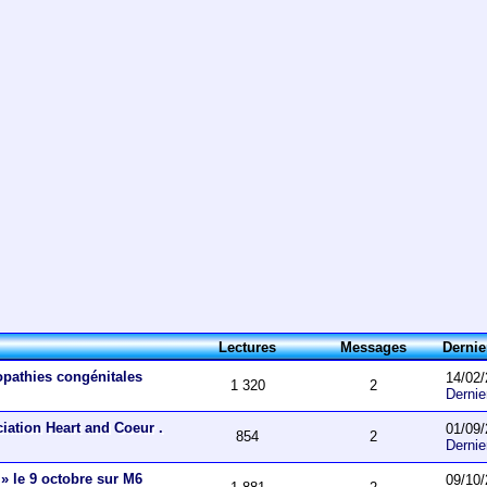
Lectures
Messages
Derni
opathies congénitales
14/02/
1 320
2
Derni
ciation Heart and Coeur .
01/09/
854
2
Derni
 » le 9 octobre sur M6
09/10/