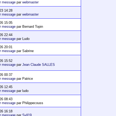
er message
par
webmaster
23 14:28
er message
par
webmaster
26 15:05
er message
par Bernard Topin
26 22:44
er message
par Ludo
26 20:01
er message
par Sabrine
26 15:52
er message
par
Jean Claude SALLES
26 00:37
er message
par Patrice
26 12:45
er message
par ludo
26 08:43
er message
par Philippecouss
26 16:18
er message
par
Syll19