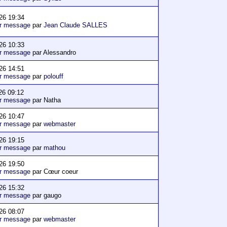
26 19:34
er message
par
Jean Claude SALLES
26 10:33
er message
par Alessandro
26 14:51
er message
par
polouff
26 09:12
er message
par Natha
26 10:47
er message
par
webmaster
26 19:15
er message
par
mathou
26 19:50
er message
par Cœur coeur
26 15:32
er message
par gaugo
26 08:07
er message
par
webmaster