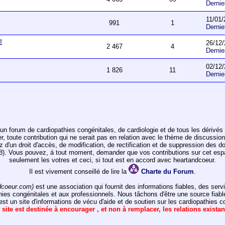
Derni
11/01/
991
1
Derni
E
26/12/
2 467
4
Derni
02/12/
1 826
11
Derni
un forum de cardiopathies congénitales, de cardiologie et de tous les dérivés 
toute contribution qui ne serait pas en relation avec le thème de discussion de
ez d'un droit d'accès, de modification, de rectification et de suppression des d
978). Vous pouvez, á tout moment, demander que vos contributions sur cet e
seulement les votres et ceci, si tout est en accord avec heartandcoeur.
Il est vivement conseillé de lire la
Charte du Forum
.
dcoeur.com)
est une association qui fournit des informations fiables, des ser
hies congénitales et aux professionnels. Nous tâchons d'être une source fiabl
st un site d'informations de vécu d'aide et de soutien sur les cardiopathies c
 site est destinée à encourager , et non à remplacer, les relations exista