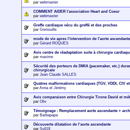
par
webmaster
COMMENT AIDER l'association Heart and Coeur
par
webmaster
Greffe cardiaque vécu du greffé et des proches
par
Grenouille
mode de vie apres l'intervention de l'aorte ascendant
par
Gérard ROQUES
Avis centre de réadaptation suite à chirurgie cardiaq
par
maxime
Sécurité des porteurs de DMIA (pacemaker, etc.) dura
chirurgicale
par
Jean Claude SALLES
Quatres malformations cardiaques (TGV, VDDI, CIV et 
par
Anna et Jérémy
Avis comparaison entre Chirurgie Tirone David et m
par
Oliv
Témoignage : Remplacement aorte ascendante + arch
par
Barbapapa
Découverte dilatation de l’aorte ascendante
par
Syll19