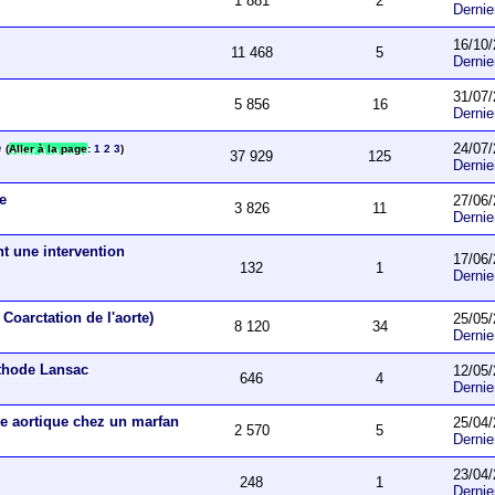
1 881
2
Derni
16/10/
11 468
5
Derni
31/07/
5 856
16
Derni
e
24/07/
(
Aller à la page
:
1
2
3
)
37 929
125
Derni
ue
27/06/
3 826
11
Derni
nt une intervention
17/06/
132
1
Derni
Coarctation de l'aorte)
25/05/
8 120
34
Derni
éthode Lansac
12/05/
646
4
Derni
e aortique chez un marfan
25/04/
2 570
5
Derni
23/04/
248
1
Derni