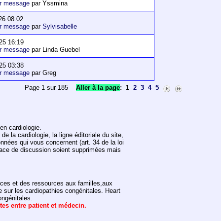
er message
par Yssmina
26 08:02
er message
par
Sylvisabelle
25 16:19
er message
par Linda Guebel
25 03:38
er message
par Greg
Page 1 sur 185
Aller à la page
:
1
2
3
4
5
en cardiologie.
 la cardiologie, la ligne éditoriale du site,
onnées qui vous concernent (art. 34 de la loi
space de discussion soient supprimées mais
vices et des ressources aux familles,aux
e sur les cardiopathies congénitales. Heart
ongénitales.
ntes entre patient et médecin.