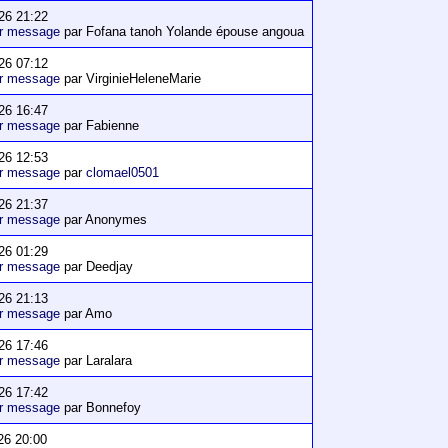
26 21:22
er message
par Fofana tanoh Yolande épouse angoua
26 07:12
er message
par VirginieHeleneMarie
26 16:47
er message
par Fabienne
26 12:53
er message
par
clomael0501
26 21:37
er message
par Anonymes
26 01:29
er message
par Deedjay
26 21:13
er message
par Amo
26 17:46
er message
par Laralara
26 17:42
er message
par Bonnefoy
26 20:00