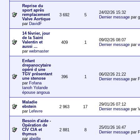
Reprise du
sport après
24/02/26 15:32
remplacement
3 692
5
Dernier message
par 
Valve Aortique
par
DavidF
14 février, jour
de la Saint
09/02/26 08:07
Valentin et
409
1
Dernier message
par
w
aussi ...
par
webmaster
Enfant
drepanocytaire
opéré d une
TGV présentant
06/02/26 21:22
396
1
une stenose
Dernier message
par F
par
Fofana
tanoh Yolande
épouse angoua
Maladie
29/01/26 07:12
ebstein
2 963
17
Dernier message
par V
par
Lefevre
Besoin d'aide -
Opération de
25/01/26 16:47
CIV CIA et
2 881
8
Dernier message
par F
thymus
par
abeille