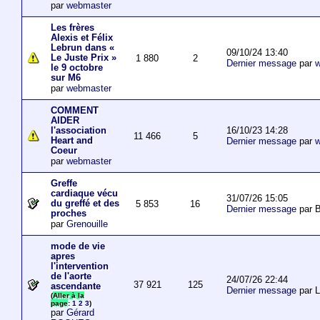
par
webmaster
Les frères
Alexis et Félix
Lebrun dans «
09/10/24 13:40
Le Juste Prix »
1 880
2
Dernier message
par
w
le 9 octobre
sur M6
par
webmaster
COMMENT
AIDER
16/10/23 14:28
l'association
11 466
5
Heart and
Dernier message
par
w
Coeur
par
webmaster
Greffe
cardiaque vécu
31/07/26 15:05
du greffé et des
5 853
16
Dernier message
par B
proches
par
Grenouille
mode de vie
apres
l'intervention
de l'aorte
24/07/26 22:44
37 921
125
ascendante
Dernier message
par 
(
Aller à la
page
:
1
2
3
)
par
Gérard