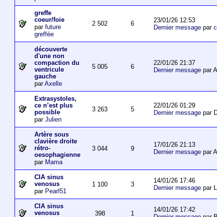
greffe
coeur/foie
23/01/26 12:53
2 502
6
par
future
Dernier message
par
c
greffée
découverte
d'une non
22/01/26 21:37
compaction du
5 005
6
ventricule
Dernier message
par 
gauche
par
Axelle
Extrasystoles,
22/01/26 01:29
ce n’est plus
3 263
5
possible
Dernier message
par D
par
Julien
Artère sous
clavière droite
17/01/26 21:13
rétro-
3 044
9
Dernier message
par 
oesophagienne
par
Mama
CIA sinus
14/01/26 17:46
venosus
1 100
3
Dernier message
par L
par
Pearl51
CIA sinus
14/01/26 17:42
venosus
398
1
Dernier message
par 