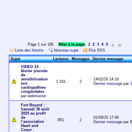
Page 1 sur 185
Aller à la page
:
1
2
3
4
5
Liste des forums
Nouveau sujet
Flux RSS
Sujet
Lectures
Messages
Dernier message
VIDEO 14
février journée
de
14/02/26 14:10
sensibilisation
1 316
2
aux
Dernier message
par
S
cardiopathies
congénitales
par
webmaster
Fort Boyard :
Samedi 30 août
2025 au profit
01/09/25 17:46
de
851
2
l’association
Dernier message
par 
Heart and
Coeur .