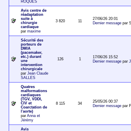
ROQUES
Avis centre de
réadaptation
27/06/26 20:01
suite à
3 820
11
chirurgie
Dernier message
par S
cardiaque
par
maxime
Sécurité des
porteurs de
DMIA
(pacemaker,
etc.) durant
17/06/26 15:52
126
1
une
Dernier message
par
J
intervention
chirurgicale
par
Jean Claude
SALLES
Quatres
malformations
cardiaques
(TGV, VDDI,
25/05/26 00:37
CIV et
8 115
34
Dernier message
par P
Coarctation de
l'aorte)
par
Anna et
Jérémy
Avis