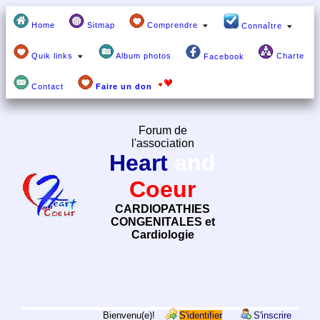
Home
Sitmap
Comprendre
Connaître
Quik links
Album photos
Charte
Facebook
Contact
Faire un don
Forum de
l'association
Heart
and
Coeur
CARDIOPATHIES
CONGENITALES et
Cardiologie
Bienvenu(e)!
S'identifier
S'inscrire