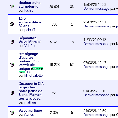
douleur suite
15/04/26 10:33
sternotomie
20 601
33
Dernier message
par A
par
luchie
1ère
25/03/26 14:51
endocardite à
330
1
32 ans
Dernier message
par
p
par
polouff
Réparation
11/03/26 09:12
Valve Mitrale!
5 525
18
Dernier message
par N
par
Val Pou
témoignage
d'adultes
porteur d'un
07/03/26 10:47
19 226
52
ventricule
Dernier message
par
w
unique
(
Aller à la
page
:
1
2
)
par
lili_charlotte
Découverte CIA
large chez
01/03/26 19:15
notre petite de
495
1
3 ans. Maman
Dernier message
par
m
très anxieuse.
par
mathou
Valve aortique
24/02/26 19:50
2 007
5
par
Agnes
Dernier message
par 