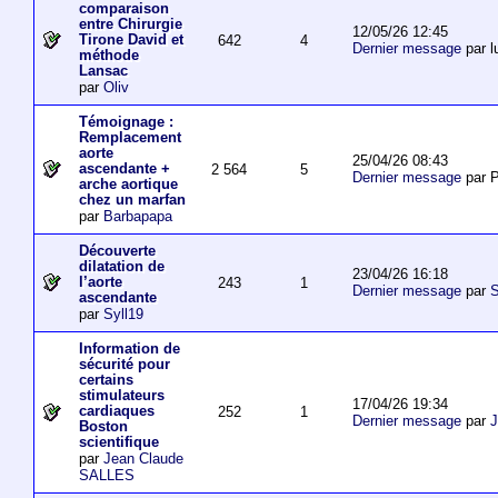
comparaison
entre Chirurgie
12/05/26 12:45
Tirone David et
642
4
Dernier message
par l
méthode
Lansac
par
Oliv
Témoignage :
Remplacement
aorte
25/04/26 08:43
ascendante +
2 564
5
Dernier message
par P
arche aortique
chez un marfan
par
Barbapapa
Découverte
dilatation de
23/04/26 16:18
l’aorte
243
1
Dernier message
par
S
ascendante
par
Syll19
Information de
sécurité pour
certains
stimulateurs
17/04/26 19:34
cardiaques
252
1
Dernier message
par
J
Boston
scientifique
par
Jean Claude
SALLES