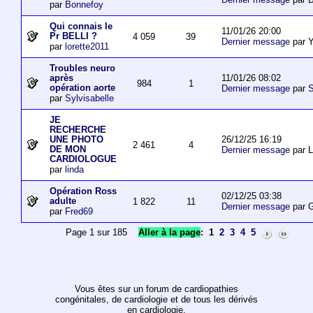
par
Bonnefoy
Qui connais le
11/01/26 20:00
Pr BELLI ?
4 059
39
Dernier message
par 
par
lorette2011
Troubles neuro
11/01/26 08:02
après
984
1
opération aorte
Dernier message
par
S
par
Sylvisabelle
JE
RECHERCHE
26/12/25 16:19
UNE PHOTO
2 461
4
DE MON
Dernier message
par L
CARDIOLOGUE
par
linda
Opération Ross
02/12/25 03:38
adulte
1 822
11
Dernier message
par 
par
Fred69
Page 1 sur 185
Aller à la page
:
1
2
3
4
5
Vous êtes sur un forum de cardiopathies
congénitales, de cardiologie et de tous les dérivés
en cardiologie.