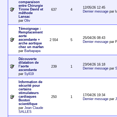
comparaison
entre Chirurgie
12/05/26 12:45
Tirone David et
637
4
Dernier message
par l
méthode
Lansac
par
Oliv
Témoignage :
Remplacement
aorte
25/04/26 08:43
ascendante +
2 554
5
Dernier message
par P
arche aortique
chez un marfan
par
Barbapapa
Découverte
dilatation de
23/04/26 16:18
l’aorte
239
1
Dernier message
par
S
ascendante
par
Syll19
Information de
sécurité pour
certains
stimulateurs
17/04/26 19:34
cardiaques
250
1
Dernier message
par
J
Boston
scientifique
par
Jean Claude
SALLES