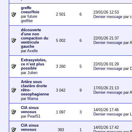
greffe
coeur/foie
23/01/26 12:53
2 501
6
par
future
Dernier message
par
c
greffée
découverte
d'une non
22/01/26 21:37
compaction du
5 002
6
ventricule
Dernier message
par 
gauche
par
Axelle
Extrasystoles,
22/01/26 01:29
ce n’est plus
3 260
5
possible
Dernier message
par D
par
Julien
Artère sous
clavière droite
17/01/26 21:13
rétro-
3 042
9
Dernier message
par 
oesophagienne
par
Mama
CIA sinus
14/01/26 17:46
venosus
1 097
3
Dernier message
par L
par
Pearl51
CIA sinus
14/01/26 17:42
venosus
393
1
Dernier message
par 