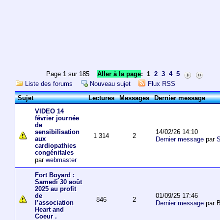
Page 1 sur 185
Aller à la page
:
1
2
3
4
5
Liste des forums
Nouveau sujet
Flux RSS
Sujet
Lectures
Messages
Dernier message
VIDEO 14
février journée
de
14/02/26 14:10
sensibilisation
1 314
2
aux
Dernier message
par
S
cardiopathies
congénitales
par
webmaster
Fort Boyard :
Samedi 30 août
2025 au profit
01/09/25 17:46
de
846
2
l’association
Dernier message
par 
Heart and
Coeur .