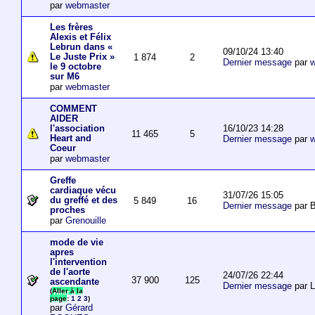
par
webmaster
Les frères
Alexis et Félix
Lebrun dans «
09/10/24 13:40
Le Juste Prix »
1 874
2
Dernier message
par
w
le 9 octobre
sur M6
par
webmaster
COMMENT
AIDER
16/10/23 14:28
l'association
11 465
5
Heart and
Dernier message
par
w
Coeur
par
webmaster
Greffe
cardiaque vécu
31/07/26 15:05
du greffé et des
5 849
16
Dernier message
par B
proches
par
Grenouille
mode de vie
apres
l'intervention
de l'aorte
24/07/26 22:44
37 900
125
ascendante
Dernier message
par 
(
Aller à la
page
:
1
2
3
)
par
Gérard