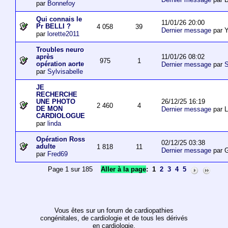
par
Bonnefoy
Qui connais le
11/01/26 20:00
Pr BELLI ?
4 058
39
Dernier message
par 
par
lorette2011
Troubles neuro
11/01/26 08:02
après
975
1
opération aorte
Dernier message
par
S
par
Sylvisabelle
JE
RECHERCHE
26/12/25 16:19
UNE PHOTO
2 460
4
DE MON
Dernier message
par L
CARDIOLOGUE
par
linda
Opération Ross
02/12/25 03:38
adulte
1 818
11
Dernier message
par 
par
Fred69
Page 1 sur 185
Aller à la page
:
1
2
3
4
5
Vous êtes sur un forum de cardiopathies
congénitales, de cardiologie et de tous les dérivés
en cardiologie.