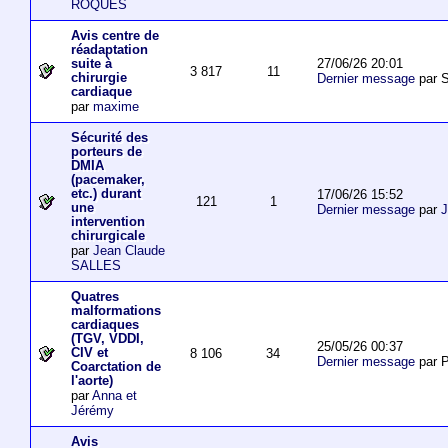
ROQUES
Avis centre de
réadaptation
27/06/26 20:01
suite à
3 817
11
chirurgie
Dernier message
par S
cardiaque
par
maxime
Sécurité des
porteurs de
DMIA
(pacemaker,
etc.) durant
17/06/26 15:52
121
1
une
Dernier message
par
J
intervention
chirurgicale
par
Jean Claude
SALLES
Quatres
malformations
cardiaques
(TGV, VDDI,
25/05/26 00:37
CIV et
8 106
34
Dernier message
par P
Coarctation de
l'aorte)
par
Anna et
Jérémy
Avis