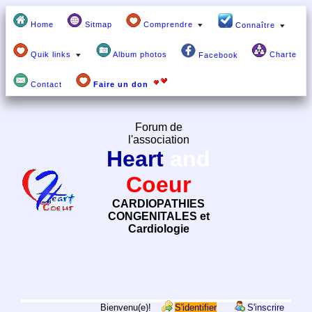
Home
Sitmap
Comprendre
Connaître
Quik links
Album photos
Charte
Facebook
Contact
Faire un don
Forum de
l'association
Heart
and
Coeur
CARDIOPATHIES
CONGENITALES et
Cardiologie
Bienvenu(e)!
S'identifier
S'inscrire