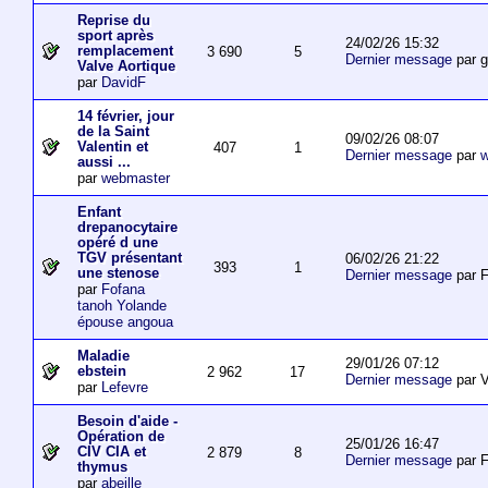
Reprise du
sport après
24/02/26 15:32
remplacement
3 690
5
Dernier message
par 
Valve Aortique
par
DavidF
14 février, jour
de la Saint
09/02/26 08:07
Valentin et
407
1
Dernier message
par
w
aussi ...
par
webmaster
Enfant
drepanocytaire
opéré d une
TGV présentant
06/02/26 21:22
393
1
une stenose
Dernier message
par F
par
Fofana
tanoh Yolande
épouse angoua
Maladie
29/01/26 07:12
ebstein
2 962
17
Dernier message
par V
par
Lefevre
Besoin d'aide -
Opération de
25/01/26 16:47
CIV CIA et
2 879
8
Dernier message
par F
thymus
par
abeille