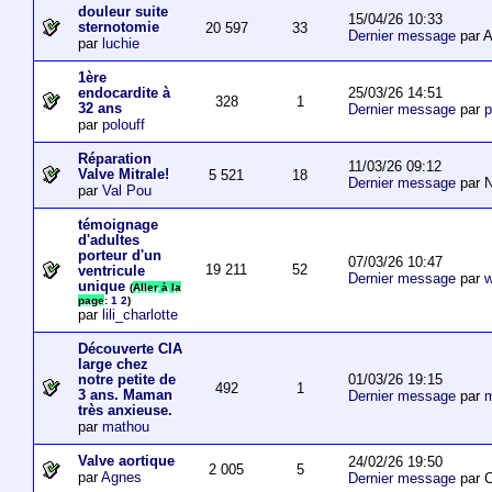
douleur suite
15/04/26 10:33
sternotomie
20 597
33
Dernier message
par A
par
luchie
1ère
25/03/26 14:51
endocardite à
328
1
32 ans
Dernier message
par
p
par
polouff
Réparation
11/03/26 09:12
Valve Mitrale!
5 521
18
Dernier message
par N
par
Val Pou
témoignage
d'adultes
porteur d'un
07/03/26 10:47
19 211
52
ventricule
Dernier message
par
w
unique
(
Aller à la
page
:
1
2
)
par
lili_charlotte
Découverte CIA
large chez
01/03/26 19:15
notre petite de
492
1
3 ans. Maman
Dernier message
par
m
très anxieuse.
par
mathou
Valve aortique
24/02/26 19:50
2 005
5
par
Agnes
Dernier message
par 