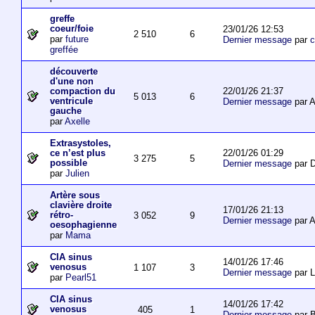
greffe
coeur/foie
23/01/26 12:53
2 510
6
par
future
Dernier message
par
c
greffée
découverte
d'une non
22/01/26 21:37
compaction du
5 013
6
ventricule
Dernier message
par 
gauche
par
Axelle
Extrasystoles,
22/01/26 01:29
ce n’est plus
3 275
5
possible
Dernier message
par D
par
Julien
Artère sous
clavière droite
17/01/26 21:13
rétro-
3 052
9
Dernier message
par 
oesophagienne
par
Mama
CIA sinus
14/01/26 17:46
venosus
1 107
3
Dernier message
par L
par
Pearl51
CIA sinus
14/01/26 17:42
venosus
405
1
Dernier message
par 