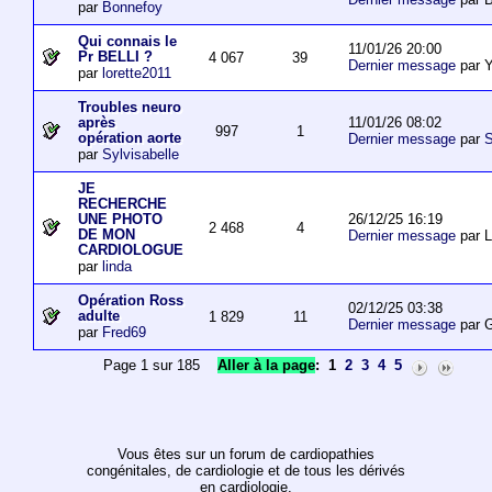
par
Bonnefoy
Qui connais le
11/01/26 20:00
Pr BELLI ?
4 067
39
Dernier message
par 
par
lorette2011
Troubles neuro
11/01/26 08:02
après
997
1
opération aorte
Dernier message
par
S
par
Sylvisabelle
JE
RECHERCHE
26/12/25 16:19
UNE PHOTO
2 468
4
DE MON
Dernier message
par L
CARDIOLOGUE
par
linda
Opération Ross
02/12/25 03:38
adulte
1 829
11
Dernier message
par 
par
Fred69
Page 1 sur 185
Aller à la page
:
1
2
3
4
5
Vous êtes sur un forum de cardiopathies
congénitales, de cardiologie et de tous les dérivés
en cardiologie.