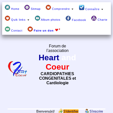
Home
Sitmap
Comprendre
Connaître
Quik links
Album photos
Charte
Facebook
Contact
Faire un don
Forum de
l'association
Heart
and
Coeur
CARDIOPATHIES
CONGENITALES et
Cardiologie
Bienvenu(e)!
S'identifier
S'inscrire