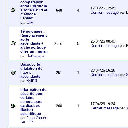
comparaison
entre Chirurgie
12/05/26 12:45
Tirone David et
648
4
Dernier message
par l
méthode
Lansac
par
Oliv
Témoignage :
Remplacement
aorte
25/04/26 08:43
ascendante +
2 575
5
Dernier message
par P
arche aortique
chez un marfan
par
Barbapapa
Découverte
dilatation de
23/04/26 16:18
l’aorte
251
1
Dernier message
par
S
ascendante
par
Syll19
Information de
sécurité pour
certains
stimulateurs
17/04/26 19:34
cardiaques
260
1
Dernier message
par
J
Boston
scientifique
par
Jean Claude
SALLES