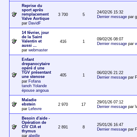
Reprise du
sport après
24/02/26 15:32
remplacement
3 700
5
Dernier message
par 
Valve Aortique
par
DavidF
14 février, jour
de la Saint
09/02/26 08:07
Valentin et
416
1
Dernier message
par
w
aussi ...
par
webmaster
Enfant
drepanocytaire
opéré d une
TGV présentant
06/02/26 21:22
405
1
une stenose
Dernier message
par F
par
Fofana
tanoh Yolande
épouse angoua
Maladie
29/01/26 07:12
ebstein
2 970
17
Dernier message
par V
par
Lefevre
Besoin d'aide -
Opération de
25/01/26 16:47
CIV CIA et
2 891
8
Dernier message
par F
thymus
par
abeille