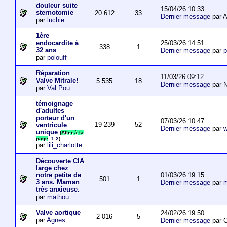
douleur suite
15/04/26 10:33
sternotomie
20 612
33
Dernier message
par A
par
luchie
1ère
25/03/26 14:51
endocardite à
338
1
32 ans
Dernier message
par
p
par
polouff
Réparation
11/03/26 09:12
Valve Mitrale!
5 535
18
Dernier message
par N
par
Val Pou
témoignage
d'adultes
porteur d'un
07/03/26 10:47
19 239
52
ventricule
Dernier message
par
w
unique
(
Aller à la
page
:
1
2
)
par
lili_charlotte
Découverte CIA
large chez
01/03/26 19:15
notre petite de
501
1
3 ans. Maman
Dernier message
par
m
très anxieuse.
par
mathou
Valve aortique
24/02/26 19:50
2 016
5
par
Agnes
Dernier message
par 