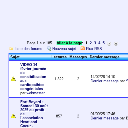
Page 1 sur 185
Aller à la page
:
1
2
3
4
5
Liste des forums
Nouveau sujet
Flux RSS
Sujet
Lectures
Messages
Dernier message
VIDEO 14
février journée
de
14/02/26 14:10
sensibilisation
1 322
2
aux
Dernier message
par
S
cardiopathies
congénitales
par
webmaster
Fort Boyard :
Samedi 30 août
2025 au profit
01/09/25 17:46
de
857
2
l’association
Dernier message
par 
Heart and
Coeur .