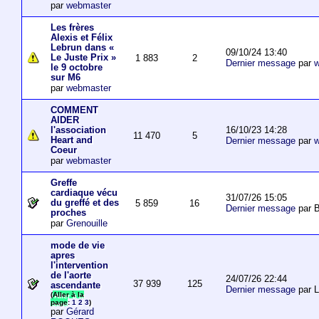
par
webmaster
Les frères
Alexis et Félix
Lebrun dans «
09/10/24 13:40
Le Juste Prix »
1 883
2
Dernier message
par
w
le 9 octobre
sur M6
par
webmaster
COMMENT
AIDER
16/10/23 14:28
l'association
11 470
5
Heart and
Dernier message
par
w
Coeur
par
webmaster
Greffe
cardiaque vécu
31/07/26 15:05
du greffé et des
5 859
16
Dernier message
par B
proches
par
Grenouille
mode de vie
apres
l'intervention
de l'aorte
24/07/26 22:44
37 939
125
ascendante
Dernier message
par 
(
Aller à la
page
:
1
2
3
)
par
Gérard