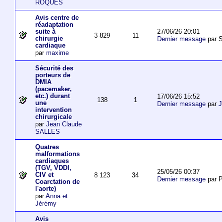
ROQUES
Avis centre de
réadaptation
27/06/26 20:01
suite à
3 829
11
chirurgie
Dernier message
par S
cardiaque
par
maxime
Sécurité des
porteurs de
DMIA
(pacemaker,
etc.) durant
17/06/26 15:52
138
1
une
Dernier message
par
J
intervention
chirurgicale
par
Jean Claude
SALLES
Quatres
malformations
cardiaques
(TGV, VDDI,
25/05/26 00:37
CIV et
8 123
34
Dernier message
par P
Coarctation de
l'aorte)
par
Anna et
Jérémy
Avis