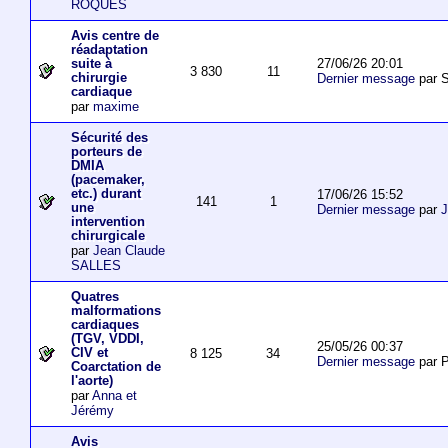
ROQUES
Avis centre de
réadaptation
27/06/26 20:01
suite à
3 830
11
chirurgie
Dernier message
par S
cardiaque
par
maxime
Sécurité des
porteurs de
DMIA
(pacemaker,
etc.) durant
17/06/26 15:52
141
1
une
Dernier message
par
J
intervention
chirurgicale
par
Jean Claude
SALLES
Quatres
malformations
cardiaques
(TGV, VDDI,
25/05/26 00:37
CIV et
8 125
34
Dernier message
par P
Coarctation de
l'aorte)
par
Anna et
Jérémy
Avis