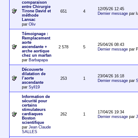
comparaison
entre Chirurgie
12/05/26 12:45
Tirone David et
651
4
Dernier message
par l
méthode
Lansac
par
Oliv
Témoignage :
Remplacement
aorte
25/04/26 08:43
ascendante +
2 578
5
Dernier message
par P
arche aortique
chez un marfan
par
Barbapapa
Découverte
dilatation de
23/04/26 16:18
l’aorte
253
1
Dernier message
par
S
ascendante
par
Syll19
Information de
sécurité pour
certains
stimulateurs
17/04/26 19:34
cardiaques
262
1
Dernier message
par
J
Boston
scientifique
par
Jean Claude
SALLES