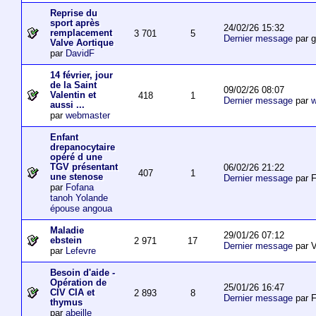
Reprise du
sport après
24/02/26 15:32
remplacement
3 701
5
Dernier message
par 
Valve Aortique
par
DavidF
14 février, jour
de la Saint
09/02/26 08:07
Valentin et
418
1
Dernier message
par
w
aussi ...
par
webmaster
Enfant
drepanocytaire
opéré d une
TGV présentant
06/02/26 21:22
407
1
une stenose
Dernier message
par F
par
Fofana
tanoh Yolande
épouse angoua
Maladie
29/01/26 07:12
ebstein
2 971
17
Dernier message
par V
par
Lefevre
Besoin d'aide -
Opération de
25/01/26 16:47
CIV CIA et
2 893
8
Dernier message
par F
thymus
par
abeille