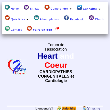
Home
Sitmap
Comprendre
Connaître
Quik links
Album photos
Charte
Facebook
Contact
Faire un don
Forum de
l'association
Heart
and
Coeur
CARDIOPATHIES
CONGENITALES et
Cardiologie
Bienvenu(e)!
S'identifier
S'inscrire