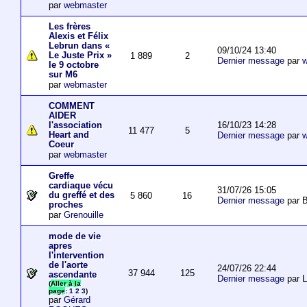
par
webmaster
Les frères
Alexis et Félix
Lebrun dans «
09/10/24 13:40
Le Juste Prix »
1 889
2
Dernier message
par
w
le 9 octobre
sur M6
par
webmaster
COMMENT
AIDER
16/10/23 14:28
l'association
11 477
5
Heart and
Dernier message
par
w
Coeur
par
webmaster
Greffe
cardiaque vécu
31/07/26 15:05
du greffé et des
5 860
16
Dernier message
par B
proches
par
Grenouille
mode de vie
apres
l'intervention
de l'aorte
24/07/26 22:44
37 944
125
ascendante
Dernier message
par 
(
Aller à la
page
:
1
2
3
)
par
Gérard