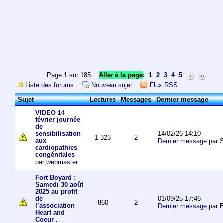
Page 1 sur 185
Aller à la page
:
1
2
3
4
5
Liste des forums
Nouveau sujet
Flux RSS
Sujet
Lectures
Messages
Dernier message
VIDEO 14
février journée
de
14/02/26 14:10
sensibilisation
1 323
2
aux
Dernier message
par
S
cardiopathies
congénitales
par
webmaster
Fort Boyard :
Samedi 30 août
2025 au profit
01/09/25 17:46
de
860
2
l’association
Dernier message
par 
Heart and
Coeur .