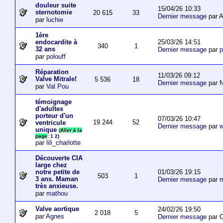
douleur suite
15/04/26 10:33
sternotomie
20 615
33
Dernier message
par A
par
luchie
1ère
25/03/26 14:51
endocardite à
340
1
32 ans
Dernier message
par
p
par
polouff
Réparation
11/03/26 09:12
Valve Mitrale!
5 536
18
Dernier message
par N
par
Val Pou
témoignage
d'adultes
porteur d'un
07/03/26 10:47
19 244
52
ventricule
Dernier message
par
w
unique
(
Aller à la
page
:
1
2
)
par
lili_charlotte
Découverte CIA
large chez
01/03/26 19:15
notre petite de
503
1
3 ans. Maman
Dernier message
par
m
très anxieuse.
par
mathou
Valve aortique
24/02/26 19:50
2 018
5
par
Agnes
Dernier message
par 