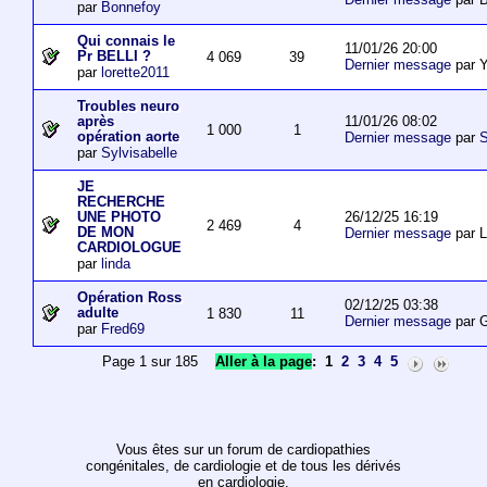
par
Bonnefoy
Qui connais le
11/01/26 20:00
Pr BELLI ?
4 069
39
Dernier message
par 
par
lorette2011
Troubles neuro
11/01/26 08:02
après
1 000
1
opération aorte
Dernier message
par
S
par
Sylvisabelle
JE
RECHERCHE
26/12/25 16:19
UNE PHOTO
2 469
4
DE MON
Dernier message
par L
CARDIOLOGUE
par
linda
Opération Ross
02/12/25 03:38
adulte
1 830
11
Dernier message
par 
par
Fred69
Page 1 sur 185
Aller à la page
:
1
2
3
4
5
Vous êtes sur un forum de cardiopathies
congénitales, de cardiologie et de tous les dérivés
en cardiologie.