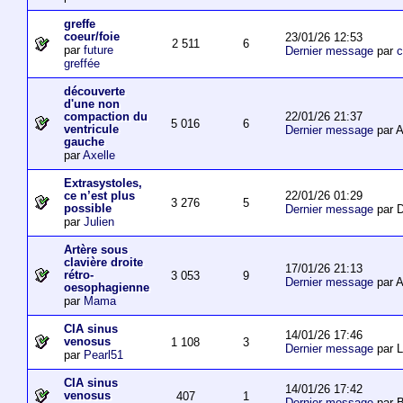
greffe
coeur/foie
23/01/26 12:53
2 511
6
par
future
Dernier message
par
c
greffée
découverte
d'une non
22/01/26 21:37
compaction du
5 016
6
ventricule
Dernier message
par 
gauche
par
Axelle
Extrasystoles,
22/01/26 01:29
ce n’est plus
3 276
5
possible
Dernier message
par D
par
Julien
Artère sous
clavière droite
17/01/26 21:13
rétro-
3 053
9
Dernier message
par 
oesophagienne
par
Mama
CIA sinus
14/01/26 17:46
venosus
1 108
3
Dernier message
par L
par
Pearl51
CIA sinus
14/01/26 17:42
venosus
407
1
Dernier message
par 