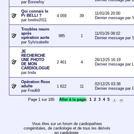
par
Bonnefoy
Qui connais le
11/01/26 20:00
Pr BELLI ?
4 059
39
Dernier message
par 
par
lorette2011
Troubles neuro
11/01/26 08:02
après
985
1
opération aorte
Dernier message
par
S
par
Sylvisabelle
JE
RECHERCHE
26/12/25 16:19
UNE PHOTO
2 461
4
DE MON
Dernier message
par L
CARDIOLOGUE
par
linda
Opération Ross
02/12/25 03:38
adulte
1 822
11
Dernier message
par 
par
Fred69
Page 1 sur 185
Aller à la page
:
1
2
3
4
5
Vous êtes sur un forum de cardiopathies
congénitales, de cardiologie et de tous les dérivés
en cardiologie.