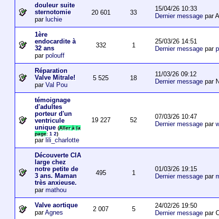
douleur suite
15/04/26 10:33
sternotomie
20 601
33
Dernier message
par A
par
luchie
1ère
25/03/26 14:51
endocardite à
332
1
32 ans
Dernier message
par
p
par
polouff
Réparation
11/03/26 09:12
Valve Mitrale!
5 525
18
Dernier message
par N
par
Val Pou
témoignage
d'adultes
porteur d'un
07/03/26 10:47
19 227
52
ventricule
Dernier message
par
w
unique
(
Aller à la
page
:
1
2
)
par
lili_charlotte
Découverte CIA
large chez
01/03/26 19:15
notre petite de
495
1
3 ans. Maman
Dernier message
par
m
très anxieuse.
par
mathou
Valve aortique
24/02/26 19:50
2 007
5
par
Agnes
Dernier message
par 