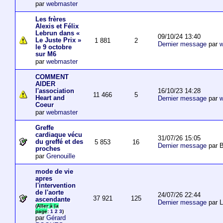
par
webmaster
Les frères
Alexis et Félix
Lebrun dans «
09/10/24 13:40
Le Juste Prix »
1 881
2
Dernier message
par
w
le 9 octobre
sur M6
par
webmaster
COMMENT
AIDER
16/10/23 14:28
l'association
11 466
5
Heart and
Dernier message
par
w
Coeur
par
webmaster
Greffe
cardiaque vécu
31/07/26 15:05
du greffé et des
5 853
16
Dernier message
par B
proches
par
Grenouille
mode de vie
apres
l'intervention
de l'aorte
24/07/26 22:44
37 921
125
ascendante
Dernier message
par 
(
Aller à la
page
:
1
2
3
)
par
Gérard