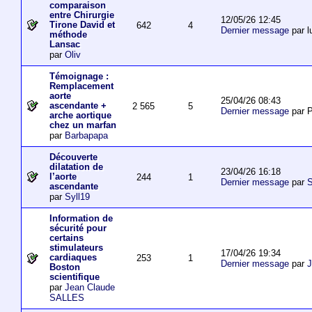
comparaison
entre Chirurgie
12/05/26 12:45
Tirone David et
642
4
Dernier message
par l
méthode
Lansac
par
Oliv
Témoignage :
Remplacement
aorte
25/04/26 08:43
ascendante +
2 565
5
Dernier message
par P
arche aortique
chez un marfan
par
Barbapapa
Découverte
dilatation de
23/04/26 16:18
l’aorte
244
1
Dernier message
par
S
ascendante
par
Syll19
Information de
sécurité pour
certains
stimulateurs
17/04/26 19:34
cardiaques
253
1
Dernier message
par
J
Boston
scientifique
par
Jean Claude
SALLES