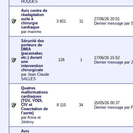
ROQUES
Avis centre de
réadaptation
27/06/26 20:01
suite à
3 821
11
chirurgie
Dernier message
par S
cardiaque
par
maxime
Sécurité des
porteurs de
DMIA
(pacemaker,
etc.) durant
17/06/26 15:52
128
1
une
Dernier message
par
J
intervention
chirurgicale
par
Jean Claude
SALLES
Quatres
malformations
cardiaques
(TGV, VDDI,
25/05/26 00:37
CIV et
8 115
34
Dernier message
par P
Coarctation de
l'aorte)
par
Anna et
Jérémy
Avis