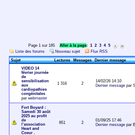
Page 1 sur 185
Aller à la page
:
1
2
3
4
5
Liste des forums
Nouveau sujet
Flux RSS
Sujet
Lectures
Messages
Dernier message
VIDEO 14
février journée
de
14/02/26 14:10
sensibilisation
1 316
2
aux
Dernier message
par
S
cardiopathies
congénitales
par
webmaster
Fort Boyard :
Samedi 30 août
2025 au profit
01/09/25 17:46
de
851
2
l’association
Dernier message
par 
Heart and
Coeur .