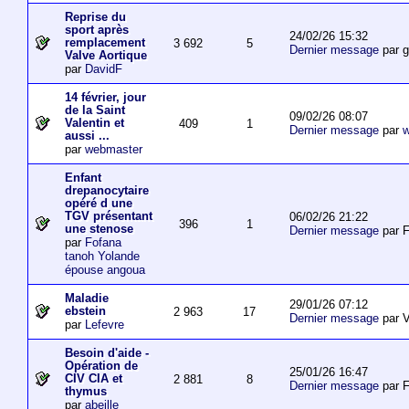
Reprise du
sport après
24/02/26 15:32
remplacement
3 692
5
Dernier message
par 
Valve Aortique
par
DavidF
14 février, jour
de la Saint
09/02/26 08:07
Valentin et
409
1
Dernier message
par
w
aussi ...
par
webmaster
Enfant
drepanocytaire
opéré d une
TGV présentant
06/02/26 21:22
396
1
une stenose
Dernier message
par F
par
Fofana
tanoh Yolande
épouse angoua
Maladie
29/01/26 07:12
ebstein
2 963
17
Dernier message
par V
par
Lefevre
Besoin d'aide -
Opération de
25/01/26 16:47
CIV CIA et
2 881
8
Dernier message
par F
thymus
par
abeille