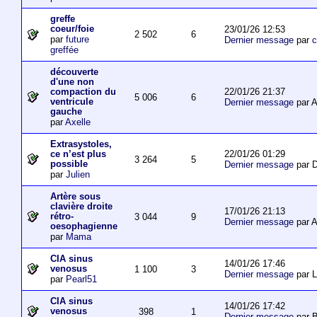
greffe
coeur/foie
23/01/26 12:53
2 502
6
par
future
Dernier message
par
c
greffée
découverte
d'une non
22/01/26 21:37
compaction du
5 006
6
ventricule
Dernier message
par 
gauche
par
Axelle
Extrasystoles,
22/01/26 01:29
ce n’est plus
3 264
5
possible
Dernier message
par D
par
Julien
Artère sous
clavière droite
17/01/26 21:13
rétro-
3 044
9
Dernier message
par 
oesophagienne
par
Mama
CIA sinus
14/01/26 17:46
venosus
1 100
3
Dernier message
par L
par
Pearl51
CIA sinus
14/01/26 17:42
venosus
398
1
Dernier message
par 