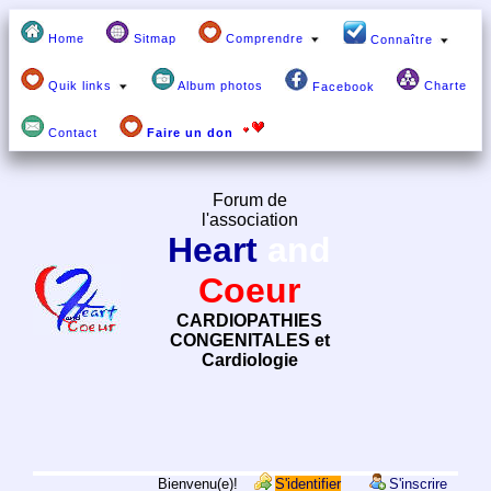
Home
Sitmap
Comprendre
Connaître
Quik links
Album photos
Charte
Facebook
Contact
Faire un don
Forum de
l'association
Heart
and
Coeur
CARDIOPATHIES
CONGENITALES et
Cardiologie
Bienvenu(e)!
S'identifier
S'inscrire