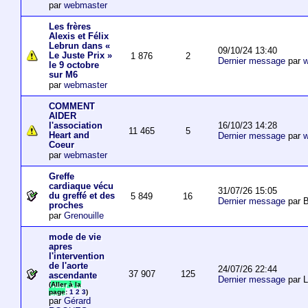
par
webmaster
Les frères
Alexis et Félix
Lebrun dans «
09/10/24 13:40
Le Juste Prix »
1 876
2
Dernier message
par
w
le 9 octobre
sur M6
par
webmaster
COMMENT
AIDER
16/10/23 14:28
l'association
11 465
5
Heart and
Dernier message
par
w
Coeur
par
webmaster
Greffe
cardiaque vécu
31/07/26 15:05
du greffé et des
5 849
16
Dernier message
par B
proches
par
Grenouille
mode de vie
apres
l'intervention
de l'aorte
24/07/26 22:44
37 907
125
ascendante
Dernier message
par 
(
Aller à la
page
:
1
2
3
)
par
Gérard