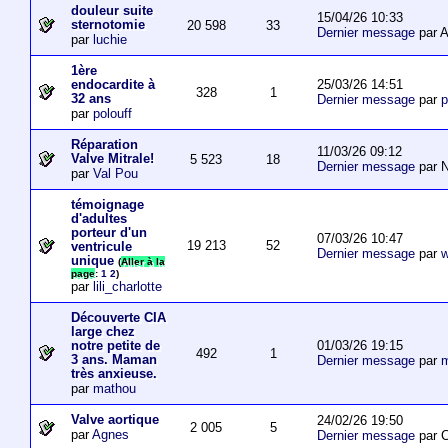
douleur suite
15/04/26 10:33
sternotomie
20 598
33
Dernier message
par A
par
luchie
1ère
25/03/26 14:51
endocardite à
328
1
32 ans
Dernier message
par
p
par
polouff
Réparation
11/03/26 09:12
Valve Mitrale!
5 523
18
Dernier message
par N
par
Val Pou
témoignage
d'adultes
porteur d'un
07/03/26 10:47
19 213
52
ventricule
Dernier message
par
w
unique
(
Aller à la
page
:
1
2
)
par
lili_charlotte
Découverte CIA
large chez
01/03/26 19:15
notre petite de
492
1
3 ans. Maman
Dernier message
par
m
très anxieuse.
par
mathou
Valve aortique
24/02/26 19:50
2 005
5
par
Agnes
Dernier message
par 