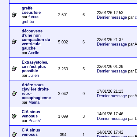
greffe
coeur/foie
23/01/26 12:53
2 501
6
par
future
Dernier message
par
c
greffée
découverte
d'une non
22/01/26 21:37
compaction du
5 002
6
ventricule
Dernier message
par 
gauche
par
Axelle
Extrasystoles,
22/01/26 01:29
ce n’est plus
3 260
5
possible
Dernier message
par D
par
Julien
Artère sous
clavière droite
17/01/26 21:13
rétro-
3 042
9
Dernier message
par 
oesophagienne
par
Mama
CIA sinus
14/01/26 17:46
venosus
1 099
3
Dernier message
par L
par
Pearl51
CIA sinus
14/01/26 17:42
venosus
394
1
Dernier message
par 