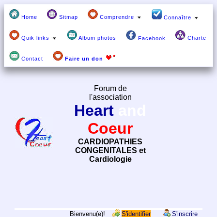
Home
Sitmap
Comprendre
Connaître
Quik links
Album photos
Charte
Facebook
Contact
Faire un don
Forum de
l'association
Heart
and
Coeur
CARDIOPATHIES
CONGENITALES et
Cardiologie
Bienvenu(e)!
S'identifier
S'inscrire