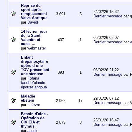
Reprise du
sport après
24/02/26 15:32
remplacement
3 691
5
Dernier message
par 
Valve Aortique
par
DavidF
14 février, jour
de la Saint
09/02/26 08:07
Valentin et
407
1
Dernier message
par
w
aussi ...
par
webmaster
Enfant
drepanocytaire
opéré d une
TGV présentant
06/02/26 21:22
393
1
une stenose
Dernier message
par F
par
Fofana
tanoh Yolande
épouse angoua
Maladie
29/01/26 07:12
ebstein
2 962
17
Dernier message
par V
par
Lefevre
Besoin d'aide -
Opération de
25/01/26 16:47
CIV CIA et
2 879
8
Dernier message
par F
thymus
par
abeille