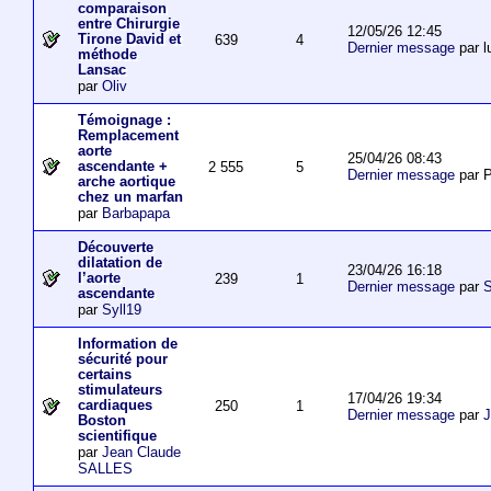
comparaison
entre Chirurgie
12/05/26 12:45
Tirone David et
639
4
Dernier message
par l
méthode
Lansac
par
Oliv
Témoignage :
Remplacement
aorte
25/04/26 08:43
ascendante +
2 555
5
Dernier message
par P
arche aortique
chez un marfan
par
Barbapapa
Découverte
dilatation de
23/04/26 16:18
l’aorte
239
1
Dernier message
par
S
ascendante
par
Syll19
Information de
sécurité pour
certains
stimulateurs
17/04/26 19:34
cardiaques
250
1
Dernier message
par
J
Boston
scientifique
par
Jean Claude
SALLES