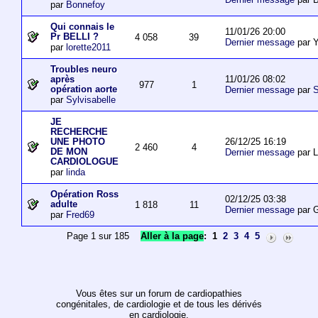
par
Bonnefoy
Qui connais le
11/01/26 20:00
Pr BELLI ?
4 058
39
Dernier message
par 
par
lorette2011
Troubles neuro
11/01/26 08:02
après
977
1
opération aorte
Dernier message
par
S
par
Sylvisabelle
JE
RECHERCHE
26/12/25 16:19
UNE PHOTO
2 460
4
DE MON
Dernier message
par L
CARDIOLOGUE
par
linda
Opération Ross
02/12/25 03:38
adulte
1 818
11
Dernier message
par 
par
Fred69
Page 1 sur 185
Aller à la page
:
1
2
3
4
5
Vous êtes sur un forum de cardiopathies
congénitales, de cardiologie et de tous les dérivés
en cardiologie.