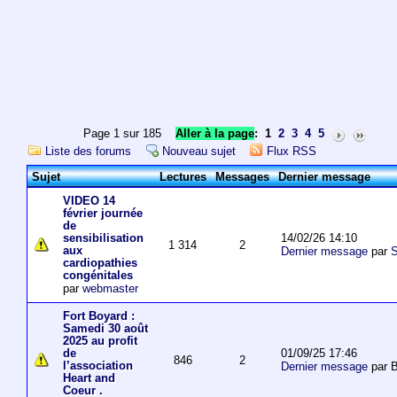
Page 1 sur 185
Aller à la page
:
1
2
3
4
5
Liste des forums
Nouveau sujet
Flux RSS
Sujet
Lectures
Messages
Dernier message
VIDEO 14
février journée
de
14/02/26 14:10
sensibilisation
1 314
2
aux
Dernier message
par
S
cardiopathies
congénitales
par
webmaster
Fort Boyard :
Samedi 30 août
2025 au profit
01/09/25 17:46
de
846
2
l’association
Dernier message
par 
Heart and
Coeur .