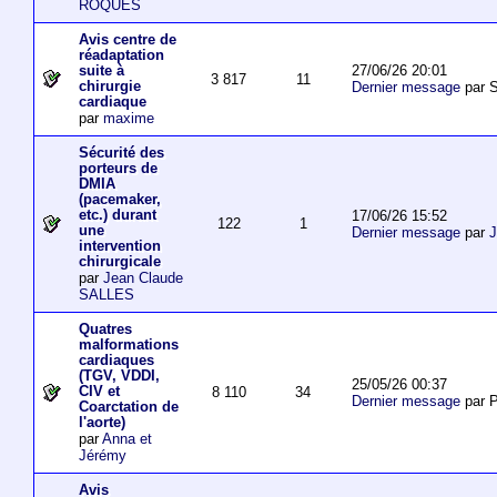
ROQUES
Avis centre de
réadaptation
27/06/26 20:01
suite à
3 817
11
chirurgie
Dernier message
par S
cardiaque
par
maxime
Sécurité des
porteurs de
DMIA
(pacemaker,
etc.) durant
17/06/26 15:52
122
1
une
Dernier message
par
J
intervention
chirurgicale
par
Jean Claude
SALLES
Quatres
malformations
cardiaques
(TGV, VDDI,
25/05/26 00:37
CIV et
8 110
34
Dernier message
par P
Coarctation de
l'aorte)
par
Anna et
Jérémy
Avis