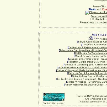
Porte-Clés
Heart
and
Coe
Zoom agrandi
>>> J'achete ..
Please help us by pu
Mise a jour l
[
Accue
[
Forum Cardiopathies Con
[
Journée De Sensibili
[
Définitions & Explications - Heart
[
Principales Cardiopathies - Principal C
[
Célébrités En Techniques M
[
World Search Engine In Car
[
Voyager avec votre coeur - Trave
[
Hopitaux Cardio Dans Le Monde - 
[
Glossaire Cardiologique - Cardiolo
[
Action Et Promotion Pour Le Coeur - Acti
[
Centre Chirurgical Marie Lannelongue - Su
[
Faire Un Don À L'association - H
[
Quizz & Jeux Sur La Cardiolo
[
Le Jardin Des Étoiles (Hommage) - Garden 
[
Cartes Virtuelles - Greeting E-Car
[
Album Membres Heart And Coeur - Al
Faire un DON à l'associat
Site enregistré à l
National commission of
Contact Webmaster