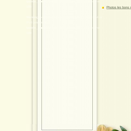
/public_html/rencontre_2011/tours_2011.php
on line
100
Photos les bons
Warning
: gethostbyaddr(): Address is not a valid IPv4 or
IPv6 address in
/public_html/rencontre_2011/tours_2011.php
on line
100