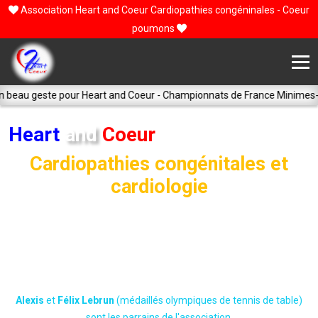
Association Heart and Coeur Cardiopathies congéninales - Coeur
poumons
 geste pour Heart and Coeur - Championnats de France Minimes-Junio
Heart
and
Coeur
Cardiopathies congénitales et
cardiologie
Heart and Coeur a été créé en 2000.
L’ association vient en aide aux enfants atteints de cardiopathies
congénitales mais aussi à leurs parents et proches le temps des
opérations.
Alexis
et
Félix Lebrun
(médaillés olympiques de tennis de table)
sont les parrains de l'association.