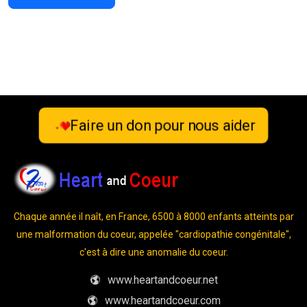
Faire un don pour nous aider
Chaque année il naît, en France, 6500 à 8000 enfants atteints par
une malformation du coeur, appelée "cardiopathie congénitale",
c'est à dire une anomalie du coeur.
www.heartandcoeur.net
www.heartandcoeur.com