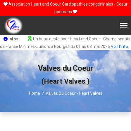
Association Heart and Coeur Cardiopathies congéninales - Coeur
poumons
Infos:
Un beau geste pour Heart and Coeur - Championnats
de France Minimes-Juniors à Bourges du 01 au 03 mai 2026
Voir l'info
Valves du Coeur
(Heart Valves )
Home
Valves Du Coeur - Heart Valves