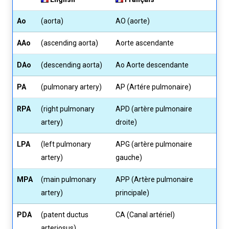
Ao
(aorta)
AO (aorte)
AAo
(ascending aorta)
Aorte ascendante
DAo
(descending aorta)
Ao Aorte descendante
PA
(pulmonary artery)
AP (Artére pulmonaire)
RPA
(right pulmonary
APD (artère pulmonaire
artery)
droite)
LPA
(left pulmonary
APG (artère pulmonaire
artery)
gauche)
MPA
(main pulmonary
APP (Artère pulmonaire
artery)
principale)
PDA
(patent ductus
CA (Canal artériel)
arteriosus)