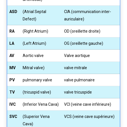
ASD
(Atrial Septal
CIA (communication inter-
Defect)
auriculaire)
RA
(Right Atrium)
OD (oreillette droite)
LA
(Left Atrium)
OG (oreillette gauche)
AV
Aortic valve
Valve aortique
MV
Mitral valve)
valve mitrale
PV
pulmonary valve
valve pulmonaire
TV
(tricuspid valve)
valve tricuspide
IVC
(Inferior Vena Cava)
VCI (veine cave inférieure)
SVC
(Superior Vena
VCS (veine cave supérieure)
Cava)