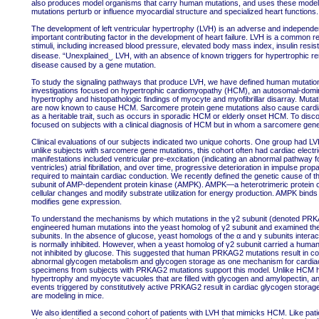
also produces model organisms that carry human mutations, and uses these model
mutations perturb or influence myocardial structure and specialized heart functions.
The development of left ventricular hypertrophy (LVH) is an adverse and independen
important contributing factor in the development of heart failure. LVH is a common re
stimuli, including increased blood pressure, elevated body mass index, insulin resist
disease. “Unexplained‿ LVH, with an absence of known triggers for hypertrophic re
disease caused by a gene mutation.
To study the signaling pathways that produce LVH, we have defined human mutations
investigations focused on hypertrophic cardiomyopathy (HCM), an autosomal-domin
hypertrophy and histopathologic findings of myocyte and myofibrillar disarray. Muta
are now known to cause HCM. Sarcomere protein gene mutations also cause cardiac
as a heritable trait, such as occurs in sporadic HCM or elderly onset HCM. To dis
focused on subjects with a clinical diagnosis of HCM but in whom a sarcomere gene 
Clinical evaluations of our subjects indicated two unique cohorts. One group had LVH
unlike subjects with sarcomere gene mutations, this cohort often had cardiac electri
manifestations included ventricular pre-excitation (indicating an abnormal pathway f
ventricles) atrial fibrillation, and over time, progressive deterioration in impulse p
required to maintain cardiac conduction. We recently defined the genetic cause of t
subunit of AMP-dependent protein kinase (AMPK). AMPK—a heterotrimeric protein con
cellular changes and modify substrate utilization for energy production. AMPK bind
modifies gene expression.
To understand the mechanisms by which mutations in the γ2 subunit (denoted PR
engineered human mutations into the yeast homolog of γ2 subunit and examined th
subunits. In the absence of glucose, yeast homologs of the α and γ subunits interact
is normally inhibited. However, when a yeast homolog of γ2 subunit carried a huma
not inhibited by glucose. This suggested that human PRKAG2 mutations result in const
abnormal glycogen metabolism and glycogen storage as one mechanism for cardiac 
specimens from subjects with PRKAG2 mutations support this model. Unlike HCM
hypertrophy and myocyte vacuoles that are filled with glycogen and amylopectin, an
events triggered by constitutively active PRKAG2 result in cardiac glycogen stor
are modeling in mice.
We also identified a second cohort of patients with LVH that mimicks HCM. Like pat