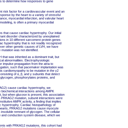
s to determine how responses to gene
t risk factor for a cardiovascular event and an
sponse by the heart to a variety of stressful
ance, myocardial infarction, and valvular heart
modeling, is often a primary myocardial
 that cause cardiac hypertrophy. Our initial
ant disorder characterized by unexplained
tions in 10 different sarcomere protein genes
 hypertrophy that is not readily recognized
cover other genetic causes of LVH, we have
mutation was not identified.
 that was inherited as a dominant trait, but
cal abnormalities. Electrophysiologic
or impulse propagation from the atria to
ropagation, such that pacemaker implantation was
his cardiomyopathy to be mutation in the γ2
sisting of α, β, and γ subunits that detect
s glycogen, phosphorylates proteins, and
KAG2) cause cardiac hypertrophy, we
e biochemical interactions among AMPK
, but when glucose is present, this association
n PRKAG2 mutation, subunit interactions were
itutive AMPK activity, a finding that implies
hypertrophy. Cardiac histopathology of
 hearts, PRKAG2 mutations cause myocyte
 insoluble remnant of glycogen. The cellular
age and conduction system disease, which we
ients with PRKAG2 mutations, this cohort had