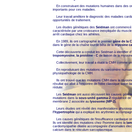
En construisant des mutations humaines dans des or
importants pour ces maladies.
Leur travail améliore le diagnostic des maladies card
opportunités de traItement.
Les études génétiques des
Seidman
ont commencé 
caractérisée par une croissance inexpliquée du muscle c
arrêt cardiaque chez les athlètes.
En 1989, ils ont cartographié le premier
gène de la 
dans le gène de la chaîne lourde bêta de la
myosine ca
Cette découverte a conduit les Seidman à identifier 
tropomyosine
,
la protéine - C
de liaison de la myosin
Collectivement, leur travail a établi la CMH comme u
En reproduisant des mutations du sarcomère humain ch
physiopathologie de la CMH.
Ils ont trouvé que les mutations CMH dans la myosine 
résultat qui allait à l'encontre de l'idée classique selon
réduite.
Les
Seidman
ont aussi découvert les causes génét
mutations dans la
sous-unité gamma-2
régulatrice de
membrane 2 associée au
lysosome (MP-2)
.
Leurs études ont révélé des manifestations physioopat
l'hypertrophie
qui a expliqué les arythmies accompagnan
Les causes génétiques de l'insuffisance cardiaque ont
Ils ont identifié des mutations chez l'homme dans la
lam
cardiomyopathie dilatée accompagnée d'anomalies élect
calcium dans le réticulum sarcoplasmique.