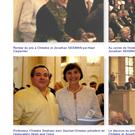
Remise du prix à Christine et Jonathan SEIDMAN par Alain
Au centre de l'inst
Carpentier
Jonathan SEIDMAN 
Professeur Christine Seidman avec Daumal Christian président de
Le discours du pro
l'association Heart and Coeur
Christine et Jona