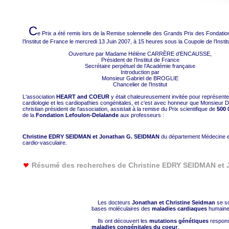
C
e Prix a été remis lors de la Remise solennelle des Grands Prix des Fondatio
l’Institut de France le mercredi 13 Juin 2007, à 15 heures sous la Coupole de l’Institu
Ouverture par Madame Hélène CARRÈRE d’ENCAUSSE,
Président de l’Institut de France
Secrétaire perpétuel de l’Académie française
Introduction par
Monsieur Gabriel de BROGLIE
Chancelier de l’Institut
L'association
HEART and COEUR
y était chaleureusement invitée pour représente
cardiologie et les cardiopathies congénitales, et c'est avec honneur que Monsieu
christian président de l'association, assistait à la remise du Prix scientifique de
500 
de la
Fondation Lefoulon-Delalande
aux professeurs :
Christine EDRY SEIDMAN et Jonathan G. SEIDMAN
du département Médecine et
cardio-vasculaire.
Résumé des recherches de Christine EDRY SEIDMAN et
Les docteurs
Jonathan et Christine Seidman
se so
bases moléculaires des
maladies cardiaques
humaine
Ils ont découvert les
mutations génétiques
respon
maladies congénitales du coeur
.