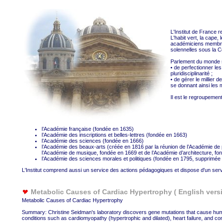
L'Institut de France 
L'habit vert, la cape, 
académiciens membres
solennelles sous la 
Parlement du monde sa
• de perfectionner les
pluridisciplinarité ;
• de gérer le millier d
se donnant ainsi les
Il est le regroupemen
l’Académie française (fondée en 1635)
l’Académie des inscriptions et belles-lettres (fondée en 1663)
l’Académie des sciences (fondée en 1666)
l’Académie des beaux-arts (créée en 1816 par la réunion de l’Académie de 
l’Académie de musique, fondée en 1669 et de l’Académie d’architecture, fo
l’Académie des sciences morales et politiques (fondée en 1795, supprimée 
L'Institut comprend aussi un service des actions pédagogiques et dispose d'un serv
Metabolic Causes of Cardiac Hypertrophy ( English vers
Metabolic Causes of Cardiac Hypertrophy
Summary: Christine Seidman's laboratory discovers gene mutations that cause hum
conditions such as cardiomyopathy (hypertrophic and dilated), heart failure, and co