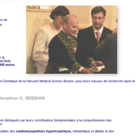
ns de
t.
r la
r DAUMAL
000 euros
 Génétique de la Harvard Medical School, Boston, pour leurs travaux de recherche dans le
 Jonathan G. SEIDMAN
nt distingués par leurs contributions fondamentales à la compréhension des
s.
sables des
cardiomyopathies hypertrophique,
métabolique et dilatée et des