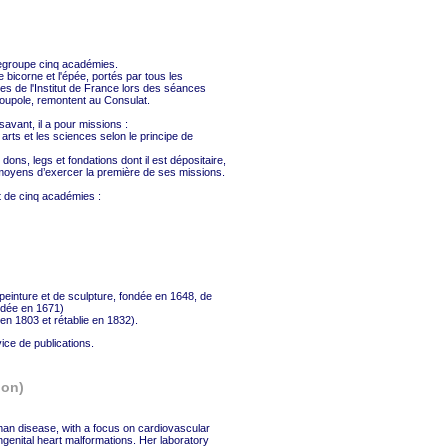
regroupe cinq académies.
le bicorne et l'épée, portés par tous les
 de l'Institut de France lors des séances
Coupole, remontent au Consulat.
vant, il a pour missions :
 arts et les sciences selon le principe de
e dons, legs et fondations dont il est dépositaire,
 moyens d’exercer la première de ses missions.
t de cinq académies :
peinture et de sculpture, fondée en 1648, de
ndée en 1671)
en 1803 et rétablie en 1832).
ice de publications.
ion)
an disease, with a focus on cardiovascular
ngenital heart malformations. Her laboratory