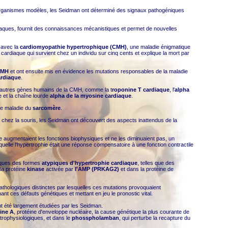
ganismes modèles, les Seidman ont déterminé des signaux pathogéniques
iaques, fournit des connaissances mécanistiques et permet de nouvelles
avec la
cardiomyopathie hypertrophique (CMH)
, une maladie énigmatique
ardiaque qui survient chez un individu sur cinq cents et explique la mort par
CMH
et ont ensuite mis en évidence les mutations responsables de la maladie
rdiaque
.
d'autres gènes humains de la CMH, comme la t
roponine T cardiaque
, l'
alpha
e et la chaîne lourde
alpha de la myosine cardiaque
.
ne maladie du
sarcomère
.
ez la souris, les Seidman ont découvert des aspects inattendus de la
augmentaient les fonctions biophysiques et ne les diminuaient pas, un
 laquelle l'hypertrophie était une réponse compensatoire à une fonction contractile
iques des formes
atypiques d'hypertrophie cardiaque
, telles que des
 la protéine
kinase
activée par
l'AMP (PRKAG2)
et dans la protéine de
hologiques distinctes par lesquelles ces mutations provoquaient
t ces défauts génétiques et mettant en jeu le pronostic vital.
 été largement étudiées par les Seidman.
ine A
, protéine d'enveloppe nucléaire, la cause génétique la plus courante de
rophysiologiques, et dans le
phosspholamban
, qui perturbe la recapture du