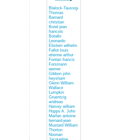
Blalock-Taussig-
Thomas
Barnard
christian
Borel jean
francois
Botallo
Leonardo
Ebstein wilhelm
Fallot louis
etienne arthur
Fontan francis
Forsmann
werner
Gibbon john
heysham
Glenn William
Wallace
Lumpkin
Gruentzig
andreas
Harvey william
Hopps A. John
Marfan antoine
bernard-jean
Mustard William
Thorton
Noonan
Jacqueline