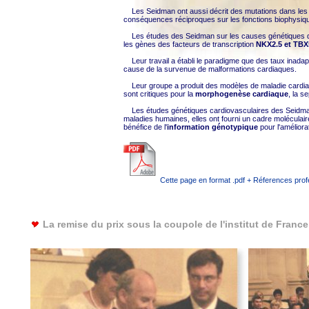
Les Seidman ont aussi décrit des mutations dans les 
conséquences réciproques sur les fonctions biophysiqu
Les études des Seidman sur les causes génétiques de 
les gènes des facteurs de transcription
NKX2.5 et TBX
Leur travail a établi le paradigme que des taux inadap
cause de la survenue de malformations cardiaques.
Leur groupe a produit des modèles de maladie cardiaque 
sont critiques pour la
morphogenèse cardiaque
, la s
Les études génétiques cardiovasculaires des Seidman 
maladies humaines, elles ont fourni un cadre moléculai
bénéfice de l'
information génotypique
pour l'améliora
Cette page en format .pdf + Réferences pro
La remise du prix sous la coupole de l'institut de France