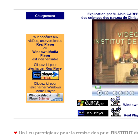
Explication par M. Alain CARP
Chargement
des sciences des travaux de Chris
Pour accéder aux
vidéos, une version de
Real Player
ou
Windows Media
Player
est indispensable
Cliquez ici pour
télécharger Real Player
Cliquez ici pour
télécharger Windows
Media Player
Windows 
Real Pla
Un lieu prestigieux pour la remise des prix: l'INSTITUT