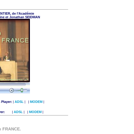
ENTIER, de l’Académie
tine et Jonathan SEIDMAN
Player:
|
ADSL
| |
MODEM
|
yer:
|
ADSL
| |
MODEM
|
 de FRANCE.