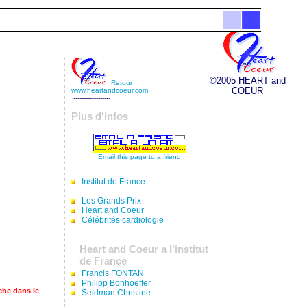
©2005 HEART and
Retour
COEUR
www.heartandcoeur.com
------------------
Plus d'infos
Email this page to a friend
Institut de France
Les Grands Prix
Heart and Coeur
Célébrités cardiologie
Heart and Coeur a l'institut
de France
Francis FONTAN
Philipp Bonhoeffer
che dans le
Seidman Christine